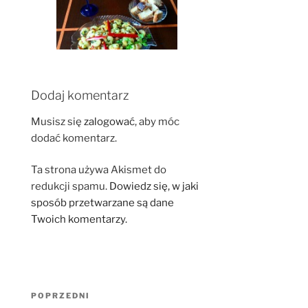
Dodaj komentarz
Musisz się
zalogować
, aby móc
dodać komentarz.
Ta strona używa Akismet do
redukcji spamu.
Dowiedz się, w jaki
sposób przetwarzane są dane
Twoich komentarzy.
Nawigacja
Poprzedni
POPRZEDNI
wpisu