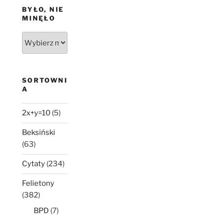
BYŁO, NIE
MINĘŁO
Było,
nie
minęło
SORTOWNI
A
2x+y=10
(5)
Beksiński
(63)
Cytaty
(234)
Felietony
(382)
BPD
(7)