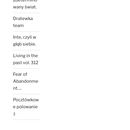
Zdetermino
wany świat.
Dratewka
team
Inte, czyli w
głąb siebie.
Living in the
past vol. 312
Fear of
Abandonme
nt….
Pocztówkow
e polowanie
:)