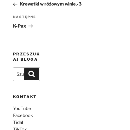
wpis
Krewetki w różowym winie.-3
Następny
NASTĘPNE
wpis
K-Pax
PRZESZUK
AJ BLOGA
Szukaj:
Szukaj
KONTAKT
YouTube
Facebook
Tidal
TikTok