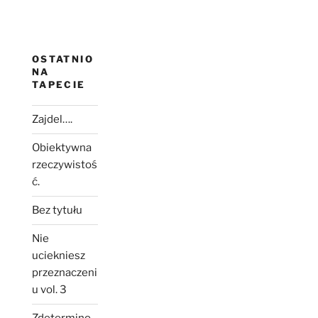
OSTATNIO
NA
TAPECIE
Zajdel….
Obiektywna
rzeczywistoś
ć.
Bez tytułu
Nie
uciekniesz
przeznaczeni
u vol. 3