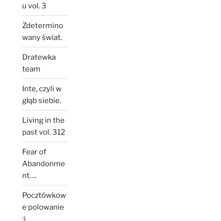
u vol. 3
Zdetermino
wany świat.
Dratewka
team
Inte, czyli w
głąb siebie.
Living in the
past vol. 312
Fear of
Abandonme
nt….
Pocztówkow
e polowanie
:)