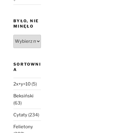
BYŁO, NIE
MINĘŁO
Było,
nie
minęło
SORTOWNI
A
2x+y=10
(5)
Beksiński
(63)
Cytaty
(234)
Felietony