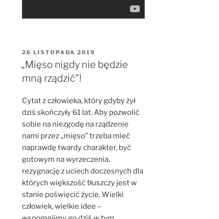
OPUBLIKOWANE
26 LISTOPADA 2019
W
„Mięso nigdy nie będzie
mną rządzić”!
Cytat z człowieka, który gdyby żył
dziś skończyły 61 lat. Aby pozwolić
sobie na niezgodę na rządzenie
nami przez „mięso” trzeba mieć
naprawdę twardy charakter, być
gotowym na wyrzeczenia,
rezygnację z uciech doczesnych dla
których większość tłuszczy jest w
stanie poświęcić życie. Wielki
człowiek, wielkie idee –
wspomnijmy go dziś w tym