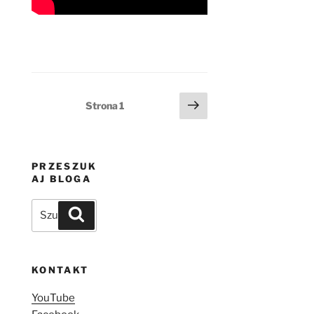
Stronicowanie
Następna
Strona
1
strona
wpisów
PRZESZUK
AJ BLOGA
Szukaj:
Szukaj
KONTAKT
YouTube