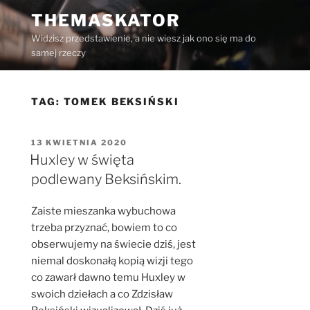
Przejdź
THEMASKATOR
do
Widzisz przedstawienie, a nie wiesz jak ono się ma do
treści
samej rzeczy
TAG:
TOMEK BEKSIŃSKI
OPUBLIKOWANE
13 KWIETNIA 2020
W
Huxley w święta
podlewany Beksińskim.
Zaiste mieszanka wybuchowa
trzeba przyznać, bowiem to co
obserwujemy na świecie dziś, jest
niemal doskonałą kopią wizji tego
co zawarł dawno temu Huxley w
swoich dziełach a co Zdzisław