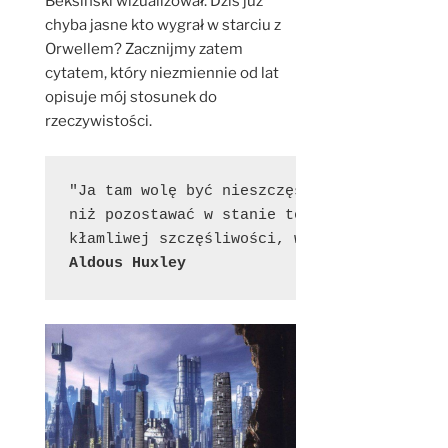
Beksiński wizualizował. Dziś już
chyba jasne kto wygrał w starciu z
Orwellem? Zacznijmy zatem
cytatem, który niezmiennie od lat
opisuje mój stosunek do
rzeczywistości.
"Ja tam wolę być nieszczęśliwy, 

niż pozostawać w stanie tej fałszywej, 

Aldous Huxley