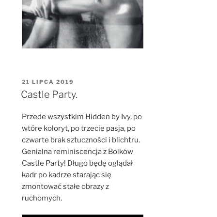
OPUBLIKOWANE
21 LIPCA 2019
W
Castle Party.
Przede wszystkim Hidden by Ivy, po
wtóre koloryt, po trzecie pasja, po
czwarte brak sztuczności i blichtru.
Genialna reminiscencja z Bolków
Castle Party! Długo będę oglądał
kadr po kadrze starając się
zmontować stałe obrazy z
ruchomych.