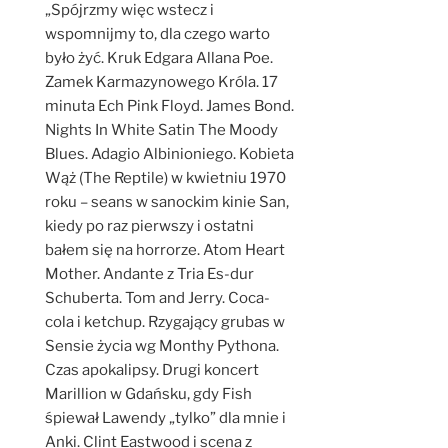
„Spójrzmy więc wstecz i
wspomnijmy to, dla czego warto
było żyć. Kruk Edgara Allana Poe.
Zamek Karmazynowego Króla. 17
minuta Ech Pink Floyd. James Bond.
Nights In White Satin The Moody
Blues. Adagio Albinioniego. Kobieta
Wąż (The Reptile) w kwietniu 1970
roku – seans w sanockim kinie San,
kiedy po raz pierwszy i ostatni
bałem się na horrorze. Atom Heart
Mother. Andante z Tria Es-dur
Schuberta. Tom and Jerry. Coca-
cola i ketchup. Rzygający grubas w
Sensie życia wg Monthy Pythona.
Czas apokalipsy. Drugi koncert
Marillion w Gdańsku, gdy Fish
śpiewał Lawendy „tylko” dla mnie i
Anki. Clint Eastwood i scena z