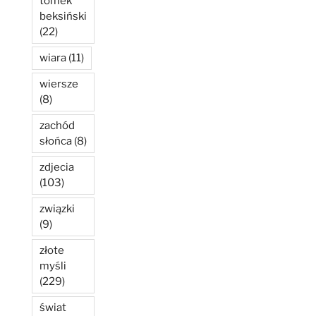
tomek
beksiński
(22)
wiara
(11)
wiersze
(8)
zachód
słońca
(8)
zdjecia
(103)
związki
(9)
złote
myśli
(229)
świat