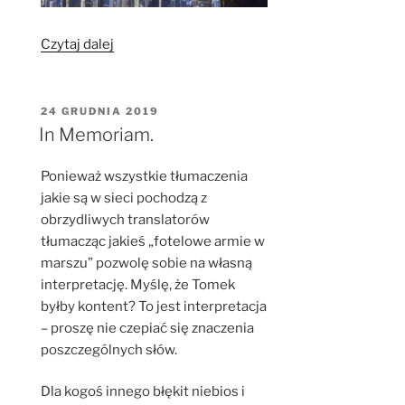
„Huxley
Czytaj dalej
w
święta
podlewany
OPUBLIKOWANE
24 GRUDNIA 2019
W
Beksińskim.”
In Memoriam.
Ponieważ wszystkie tłumaczenia
jakie są w sieci pochodzą z
obrzydliwych translatorów
tłumacząc jakieś „fotelowe armie w
marszu” pozwolę sobie na własną
interpretację. Myślę, że Tomek
byłby kontent? To jest interpretacja
– proszę nie czepiać się znaczenia
poszczególnych słów.
Dla kogoś innego błękit niebios i