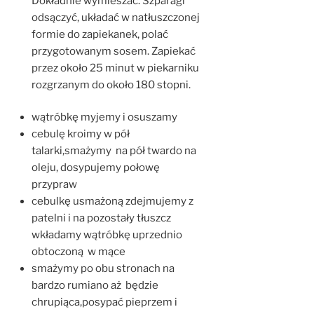
Dokładnie wymieszać. Szparagi
odsączyć, układać w natłuszczonej
formie do zapiekanek, polać
przygotowanym sosem. Zapiekać
przez około 25 minut w piekarniku
rozgrzanym do około 180 stopni.
wątróbkę myjemy i osuszamy
cebulę kroimy w pół
talarki,smażymy na pół twardo na
oleju, dosypujemy połowę
przypraw
cebulkę usmażoną zdejmujemy z
patelni i na pozostały tłuszcz
wkładamy wątróbkę uprzednio
obtoczoną w mące
smażymy po obu stronach na
bardzo rumiano aż będzie
chrupiąca,posypać pieprzem i