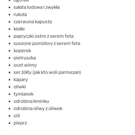
sałata lodowa i zwykła
rukola
czerwona kapusta
kiełki
papryczki ostre z serem feta
suszone pomidory z serem feta
koperek
pietruszka
ocet winny
ser żółty (jak kto woli parmezan)
kapary
oliwki
tymianek
odrobina kminku
odrobina oliwy z oliwek
sól
pieprz