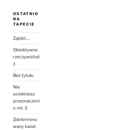
OSTATNIO
NA
TAPECIE
Zajdel….
Obiektywna
rzeczywistoś
ć.
Bez tytułu
Nie
uciekniesz
przeznaczeni
u vol. 3
Zdetermino
wany świat.