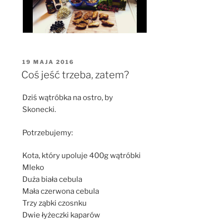
OPUBLIKOWANE
19 MAJA 2016
W
Coś jeść trzeba, zatem?
Dziś wątróbka na ostro, by
Skonecki.
Potrzebujemy:
Kota, który upoluje 400g wątróbki
Mleko
Duża biała cebula
Mała czerwona cebula
Trzy ząbki czosnku
Dwie łyżeczki kaparów