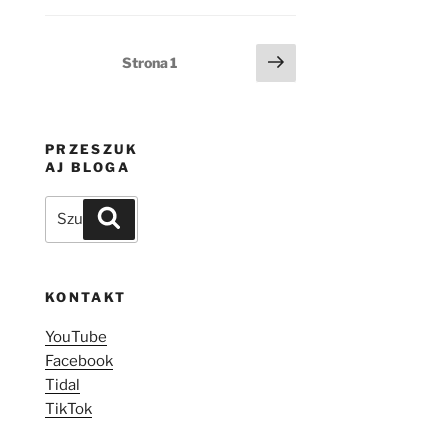
Stronicowanie
Następna
Strona
1
strona
wpisów
PRZESZUK
AJ BLOGA
Szukaj:
Szukaj
KONTAKT
YouTube
Facebook
Tidal
TikTok