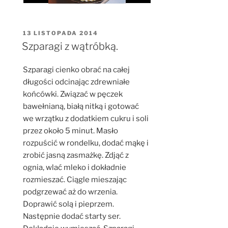
OPUBLIKOWANE
13 LISTOPADA 2014
W
Szparagi z wątróbką.
Szparagi cienko obrać na całej
długości odcinając zdrewniałe
końcówki. Związać w pęczek
bawełnianą, białą nitką i gotować
we wrzątku z dodatkiem cukru i soli
przez około 5 minut. Masło
rozpuścić w rondelku, dodać mąkę i
zrobić jasną zasmażkę. Zdjąć z
ognia, wlać mleko i dokładnie
rozmieszać. Ciągle mieszając
podgrzewać aż do wrzenia.
Doprawić solą i pieprzem.
Następnie dodać starty ser.