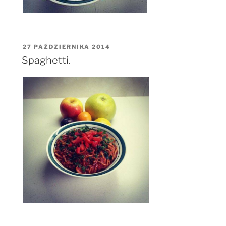
OPUBLIKOWANE
27 PAŹDZIERNIKA 2014
W
Spaghetti.