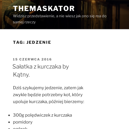
Przejdź
THEMASKATOR
do
Widzisz przedstawienie, a nie wiesz jak ono się ma do
treści
samej rzeczy
TAG:
JEDZENIE
OPUBLIKOWANE
15 CZERWCA 2016
W
Sałatka z kurczaka by
Kątny.
Dziś szykujemy jedzenie, zatem jak
zwykle będzie potrzebny kot, który
upoluje kurczaka, później bierzemy:
300g polędwiczek z kurczaka
pomidory
ogórek