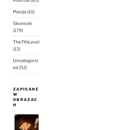
Podróże
(65)
Poezja
(10)
Skonecki
(179)
The7thLevel
(13)
Uncategoriz
ed
(52)
ZAPISANE
W
OBRAZAC
H