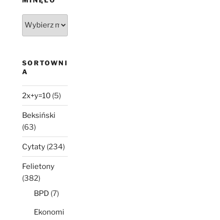
MINĘŁO
Było,
nie
minęło
SORTOWNI
A
2x+y=10
(5)
Beksiński
(63)
Cytaty
(234)
Felietony
(382)
BPD
(7)
Ekonomi