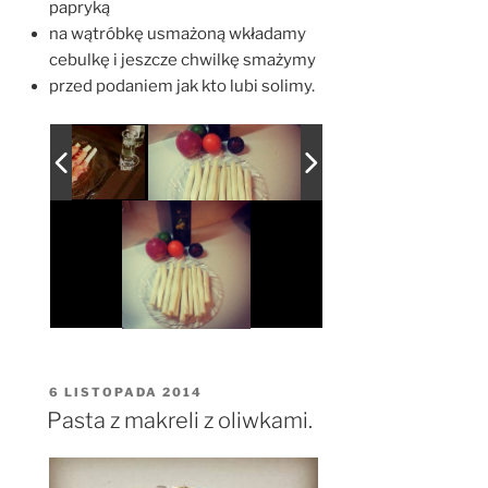
papryką
na wątróbkę usmażoną wkładamy
cebulkę i jeszcze chwilkę smażymy
przed podaniem jak kto lubi solimy.
OPUBLIKOWANE
6 LISTOPADA 2014
W
Pasta z makreli z oliwkami.