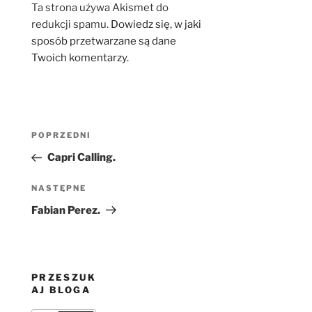
Ta strona używa Akismet do
redukcji spamu.
Dowiedz się, w jaki
sposób przetwarzane są dane
Twoich komentarzy.
Nawigacja
Poprzedni
POPRZEDNI
wpisu
wpis
Capri Calling.
Następny
NASTĘPNE
wpis
Fabian Perez.
PRZESZUK
AJ BLOGA