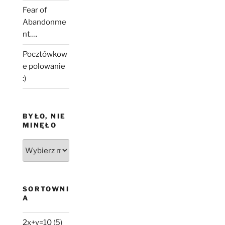
Fear of
Abandonme
nt….
Pocztówkow
e polowanie
:)
BYŁO, NIE
MINĘŁO
Było,
nie
minęło
SORTOWNI
A
2x+y=10
(5)