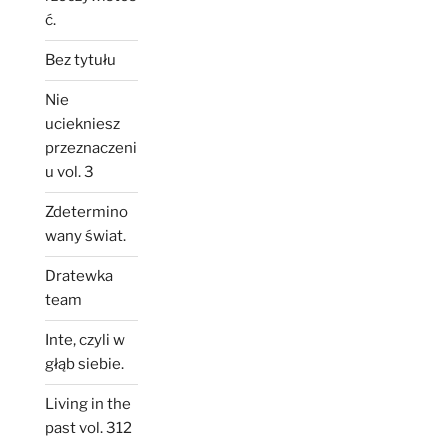
ć.
Bez tytułu
Nie
uciekniesz
przeznaczeni
u vol. 3
Zdetermino
wany świat.
Dratewka
team
Inte, czyli w
głąb siebie.
Living in the
past vol. 312