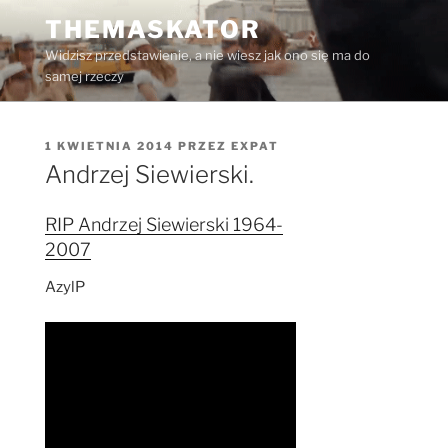
Przejdź
THEMASKATOR
do
Widzisz przedstawienie, a nie wiesz jak ono się ma do
treści
samej rzeczy
OPUBLIKOWANE
1 KWIETNIA 2014
PRZEZ
EXPAT
W
Andrzej Siewierski.
RIP Andrzej Siewierski 1964-
2007
AzylP