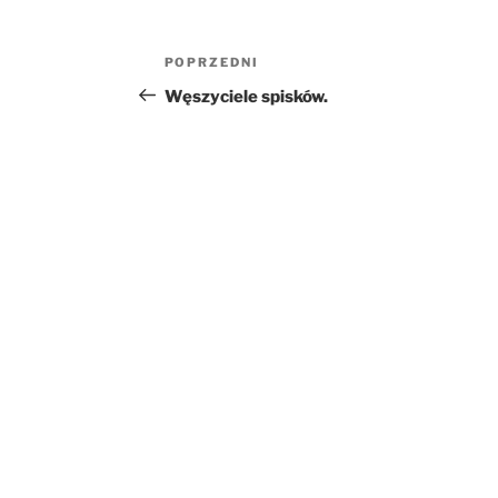
Nawigacja
Poprzedni
POPRZEDNI
wpisu
wpis
Węszyciele spisków.