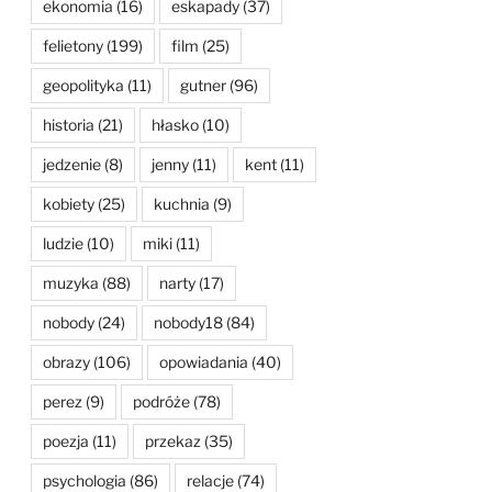
ekonomia
(16)
eskapady
(37)
felietony
(199)
film
(25)
geopolityka
(11)
gutner
(96)
historia
(21)
hłasko
(10)
jedzenie
(8)
jenny
(11)
kent
(11)
kobiety
(25)
kuchnia
(9)
ludzie
(10)
miki
(11)
muzyka
(88)
narty
(17)
nobody
(24)
nobody18
(84)
obrazy
(106)
opowiadania
(40)
perez
(9)
podróże
(78)
poezja
(11)
przekaz
(35)
psychologia
(86)
relacje
(74)