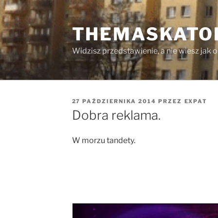
Przejdź
do
THEMASKATO
treści
Widzisz przedstawienie, a nie wiesz jak 
OPUBLIKOWANE
27 PAŹDZIERNIKA 2014
PRZEZ
EXPAT
W
Dobra reklama.
W morzu tandety.