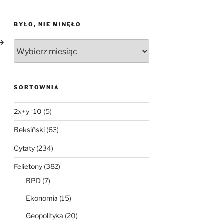
BYŁO, NIE MINĘŁO
astępny
pis
Było,
nie
minęło
SORTOWNIA
2x+y=10
(5)
Beksiński
(63)
Cytaty
(234)
Felietony
(382)
BPD
(7)
Ekonomia
(15)
Geopolityka
(20)