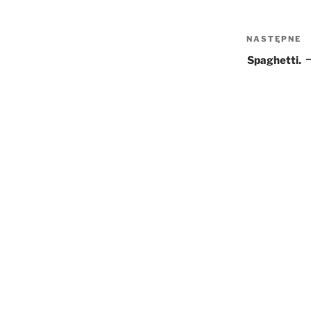
NASTĘPNE
N
w
Spaghetti.