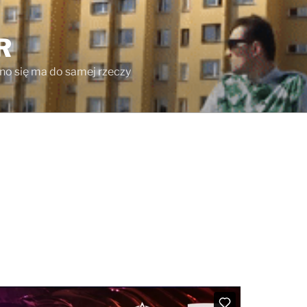
R
ono się ma do samej rzeczy