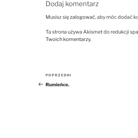
Dodaj komentarz
Musisz się
zalogować
, aby móc dodać k
Ta strona używa Akismet do redukcji sp
Twoich komentarzy.
Nawigacja
Poprzedni
POPRZEDNI
wpisu
wpis
Rumieńce.