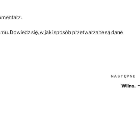
omentarz.
amu.
Dowiedz się, w jaki sposób przetwarzane są dane
NASTĘPNE
N
w
Wilno.