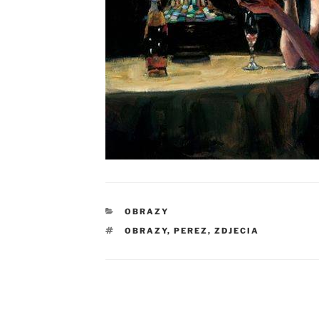
KATEGORIE
OBRAZY
TAGI
OBRAZY
,
PEREZ
,
ZDJECIA