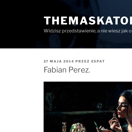
Przejdź
do
THEMASKATO
treści
Widzisz przedstawienie, a nie wiesz jak 
OPUBLIKOWANE
27 MAJA 2014
PRZEZ
EXPAT
W
Fabian Perez.