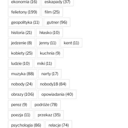
ekonomia
(16)
eskapady
(37)
felietony
(199)
film
(25)
geopolityka
(11)
gutner
(96)
historia
(21)
hłasko
(10)
jedzenie
(8)
jenny
(11)
kent
(11)
kobiety
(25)
kuchnia
(9)
ludzie
(10)
miki
(11)
muzyka
(88)
narty
(17)
nobody
(24)
nobody18
(84)
obrazy
(106)
opowiadania
(40)
perez
(9)
podróże
(78)
poezja
(11)
przekaz
(35)
psychologia
(86)
relacje
(74)