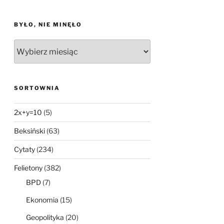
BYŁO, NIE MINĘŁO
Było,
nie
minęło
SORTOWNIA
2x+y=10
(5)
Beksiński
(63)
Cytaty
(234)
Felietony
(382)
BPD
(7)
Ekonomia
(15)
Geopolityka
(20)