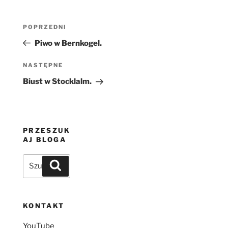
Nawigacja
Poprzedni
POPRZEDNI
wpisu
wpis
Piwo w Bernkogel.
Następny
NASTĘPNE
wpis
Biust w Stocklalm.
PRZESZUK
AJ BLOGA
Szukaj:
Szukaj
KONTAKT
YouTube