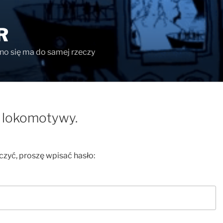
R
ono się ma do samej rzeczy
a lokomotywy.
czyć, proszę wpisać hasło: