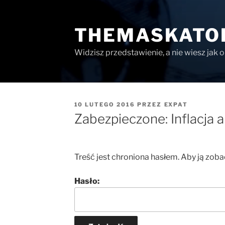
Przejdź
do
THEMASKATO
treści
Widzisz przedstawienie, a nie wiesz jak 
OPUBLIKOWANE
10 LUTEGO 2016
PRZEZ
EXPAT
W
Zabezpieczone: Inflacja 
Treść jest chroniona hasłem. Aby ją zoba
Hasło: