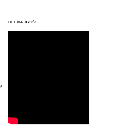
HIT NA DZIŚ!
astępny
pis