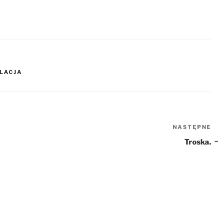
FLACJA
NASTĘPNE
N
w
Troska.