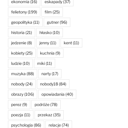
ekonomia
(16)
eskapady
(37)
felietony
(199)
film
(25)
geopolityka
(11)
gutner
(96)
historia
(21)
hłasko
(10)
jedzenie
(8)
jenny
(11)
kent
(11)
kobiety
(25)
kuchnia
(9)
ludzie
(10)
miki
(11)
muzyka
(88)
narty
(17)
nobody
(24)
nobody18
(84)
obrazy
(106)
opowiadania
(40)
perez
(9)
podróże
(78)
poezja
(11)
przekaz
(35)
psychologia
(86)
relacje
(74)