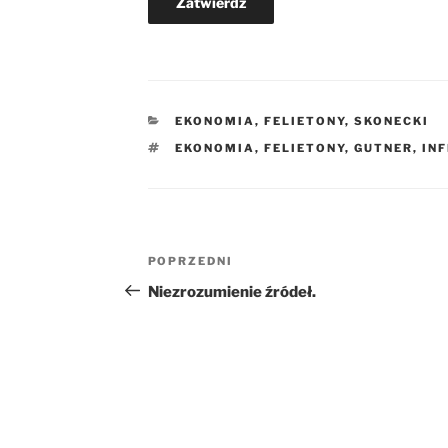
KATEGORIE
EKONOMIA
,
FELIETONY
,
SKONECKI
TAGI
EKONOMIA
,
FELIETONY
,
GUTNER
,
IN
Nawigacja
Poprzedni
POPRZEDNI
wpisu
wpis
Niezrozumienie źródeł.