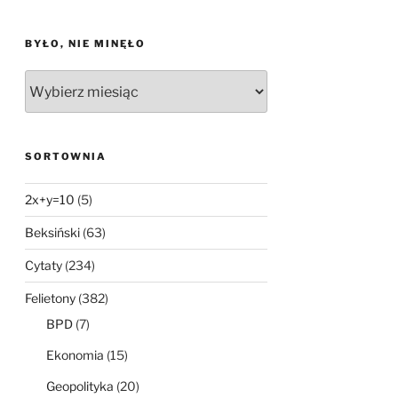
BYŁO, NIE MINĘŁO
Było,
nie
minęło
SORTOWNIA
2x+y=10
(5)
Beksiński
(63)
Cytaty
(234)
Felietony
(382)
BPD
(7)
Ekonomia
(15)
Geopolityka
(20)