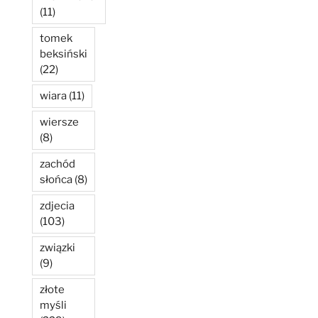
(11)
tomek
beksiński
(22)
wiara
(11)
wiersze
(8)
zachód
słońca
(8)
zdjecia
(103)
związki
(9)
złote
myśli