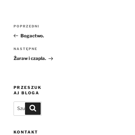
Nawigacja
Poprzedni
POPRZEDNI
wpisu
wpis
Bogactwo.
Następny
NASTĘPNE
wpis
Żuraw i czapla.
PRZESZUK
AJ BLOGA
Szukaj:
Szukaj
KONTAKT