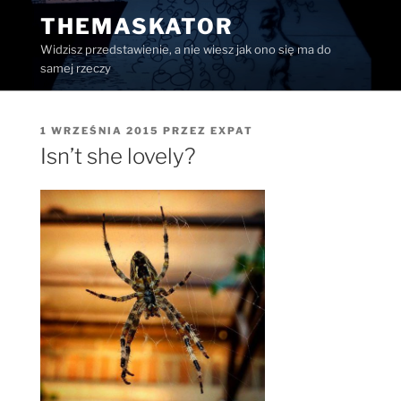
Przejdź
THEMASKATOR
do
Widzisz przedstawienie, a nie wiesz jak ono się ma do
treści
samej rzeczy
OPUBLIKOWANE
1 WRZEŚNIA 2015
PRZEZ
EXPAT
W
Isn’t she lovely?