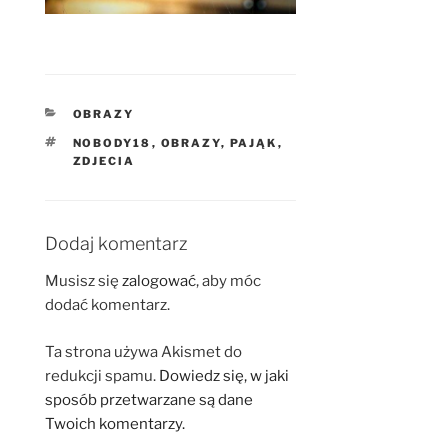
KATEGORIE
OBRAZY
TAGI
NOBODY18
,
OBRAZY
,
PAJĄK
,
ZDJECIA
Dodaj komentarz
Musisz się
zalogować
, aby móc
dodać komentarz.
Ta strona używa Akismet do
redukcji spamu.
Dowiedz się, w jaki
sposób przetwarzane są dane
Twoich komentarzy.