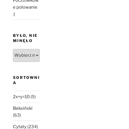
Pocztówkow
e polowanie
:)
BYŁO, NIE
MINĘŁO
Było,
nie
minęło
SORTOWNI
A
2x+y=10
(5)
Beksiński
(63)
Cytaty
(234)