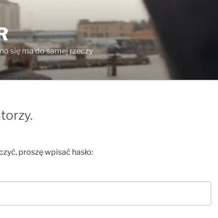
R
ono się ma do samej rzeczy
torzy.
czyć, proszę wpisać hasło: