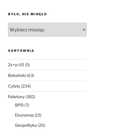
BYŁO, NIE MINĘŁO
Było,
nie
minęło
SORTOWNIA
2x+y=10
(5)
Beksiński
(63)
Cytaty
(234)
Felietony
(382)
BPD
(7)
Ekonomia
(15)
Geopolityka
(20)