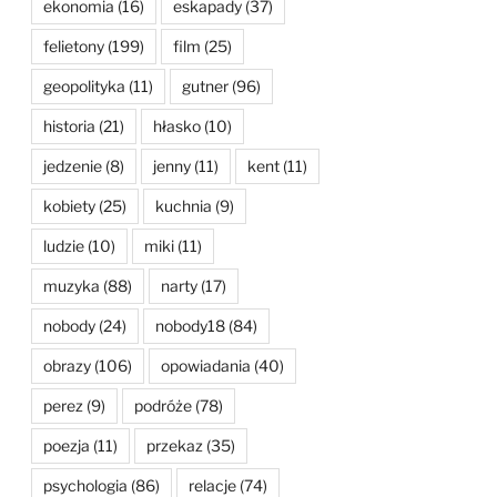
ekonomia
(16)
eskapady
(37)
felietony
(199)
film
(25)
geopolityka
(11)
gutner
(96)
historia
(21)
hłasko
(10)
jedzenie
(8)
jenny
(11)
kent
(11)
kobiety
(25)
kuchnia
(9)
ludzie
(10)
miki
(11)
muzyka
(88)
narty
(17)
nobody
(24)
nobody18
(84)
obrazy
(106)
opowiadania
(40)
perez
(9)
podróże
(78)
poezja
(11)
przekaz
(35)
psychologia
(86)
relacje
(74)