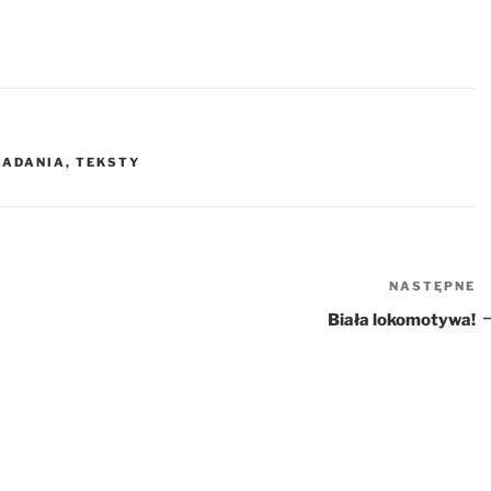
IADANIA
,
TEKSTY
NASTĘPNE
N
w
Biała lokomotywa!