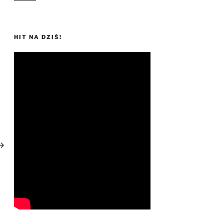
HIT NA DZIŚ!
astępny
pis