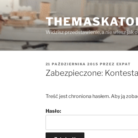
Przejdź
do
THEMASKATO
treści
Widzisz przedstawienie, a nie wiesz jak 
OPUBLIKOWANE
21 PAŹDZIERNIKA 2015
PRZEZ
EXPAT
W
Zabezpieczone: Kontesta
Treść jest chroniona hasłem. Aby ją zoba
Hasło: