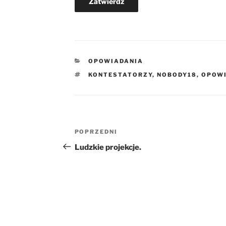
KATEGORIE
OPOWIADANIA
TAGI
KONTESTATORZY
,
NOBODY18
,
OPOW
Nawigacja
Poprzedni
POPRZEDNI
wpisu
wpis
Ludzkie projekcje.