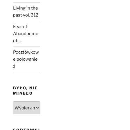
Living in the
past vol. 312
Fear of
Abandonme
nt….
Pocztówkow
e polowanie
:)
BYŁO, NIE
MINĘŁO
Było,
nie
minęło