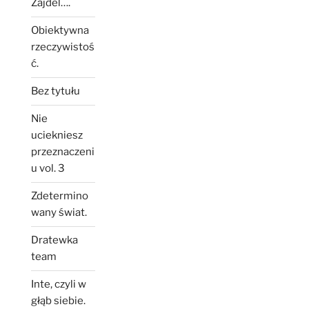
Zajdel….
Obiektywna
rzeczywistoś
ć.
Bez tytułu
Nie
uciekniesz
przeznaczeni
u vol. 3
Zdetermino
wany świat.
Dratewka
team
Inte, czyli w
głąb siebie.