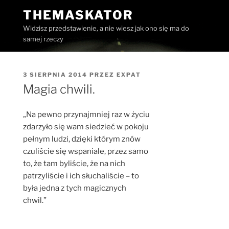
Przejdź
THEMASKATOR
do
Widzisz przedstawienie, a nie wiesz jak ono się ma do
treści
samej rzeczy
OPUBLIKOWANE
3 SIERPNIA 2014
PRZEZ
EXPAT
W
Magia chwili.
„Na pewno przynajmniej raz w życiu
zdarzyło się wam siedzieć w pokoju
pełnym ludzi, dzięki którym znów
czuliście się wspaniale, przez samo
to, że tam byliście, że na nich
patrzyliście i ich słuchaliście – to
była jedna z tych magicznych
chwil.”