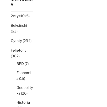
SORTOWNI
A
2x+y=10
(5)
Beksiński
(63)
Cytaty
(234)
Felietony
(382)
BPD
(7)
Ekonomi
a
(15)
Geopolity
ka
(20)
Historia