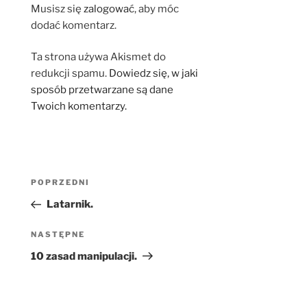
Musisz się
zalogować
, aby móc
dodać komentarz.
Ta strona używa Akismet do
redukcji spamu.
Dowiedz się, w jaki
sposób przetwarzane są dane
Twoich komentarzy.
Nawigacja
Poprzedni
POPRZEDNI
wpisu
wpis
Latarnik.
Następny
NASTĘPNE
wpis
10 zasad manipulacji.