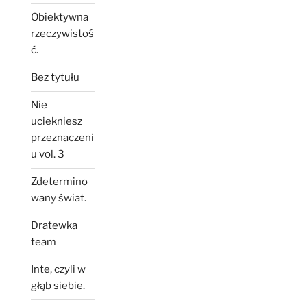
Obiektywna
rzeczywistoś
ć.
Bez tytułu
Nie
uciekniesz
przeznaczeni
u vol. 3
Zdetermino
wany świat.
Dratewka
team
Inte, czyli w
głąb siebie.