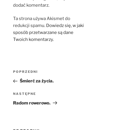
dodać komentarz.
Ta strona używa Akismet do
redukcji spamu.
Dowiedz się, w jaki
sposób przetwarzane są dane
Twoich komentarzy.
Nawigacja
Poprzedni
POPRZEDNI
wpisu
wpis
Śmierć za życia.
Następny
NASTĘPNE
wpis
Radom rowerowo.