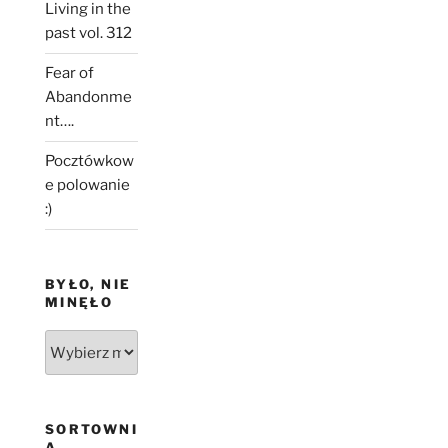
Living in the
past vol. 312
Fear of
Abandonme
nt….
Pocztówkow
e polowanie
:)
BYŁO, NIE
MINĘŁO
Było,
nie
minęło
SORTOWNI
A