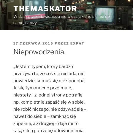
Przejdź
THEMASKATOR
do
Widzisz przedstawienie, a nie wiesz jak ono się ma do
treści
samej rzeczy
OPUBLIKOWANE
17 CZERWCA 2015
PRZEZ
EXPAT
W
Niepowodzenia.
„Jestem typem, który bardzo
przeżywa to, że coś się nie uda, nie
powiedzie, komuś się nie spodoba.
Ja się tym mocno przejmuję,
niestety. I z jednej strony potraf
ię
np. kompletnie zapaść się w sobie,
nie robić niczego, nie odzywać się –
nawet do siebie – zamknąć się
zupełnie, a z drugiej – daje mi to
taką silną potrzebę udowodnienia,