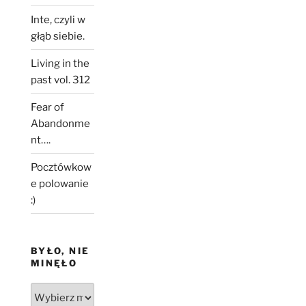
Inte, czyli w
głąb siebie.
Living in the
past vol. 312
Fear of
Abandonme
nt….
Pocztówkow
e polowanie
:)
BYŁO, NIE
MINĘŁO
Było,