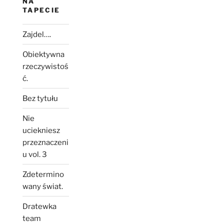
NA
TAPECIE
Zajdel….
Obiektywna
rzeczywistoś
ć.
Bez tytułu
Nie
uciekniesz
przeznaczeni
u vol. 3
Zdetermino
wany świat.
Dratewka
team