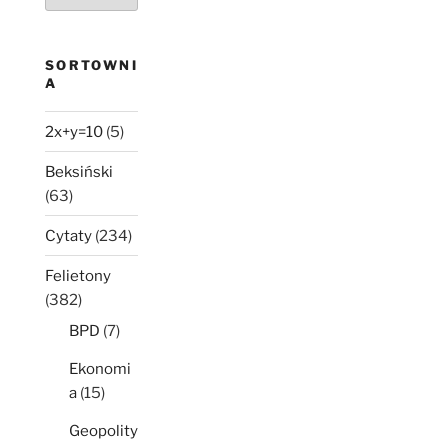
nie
minęło
SORTOWNI
A
2x+y=10
(5)
Beksiński
(63)
Cytaty
(234)
Felietony
(382)
BPD
(7)
Ekonomi
a
(15)
Geopolity