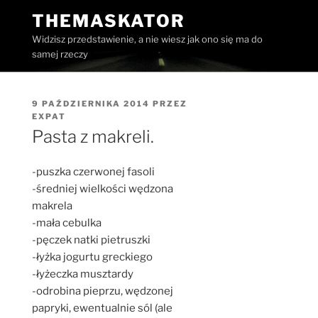
Przejdź
THEMASKATOR
do
Widzisz przedstawienie, a nie wiesz jak ono się ma do
treści
samej rzeczy
OPUBLIKOWANE
9 PAŹDZIERNIKA 2014
PRZEZ
W
EXPAT
Pasta z makreli.
-puszka czerwonej fasoli
-średniej wielkości wędzona
makrela
-mała cebulka
-pęczek natki pietruszki
-łyżka jogurtu greckiego
-łyżeczka musztardy
-odrobina pieprzu, wędzonej
papryki, ewentualnie sól (ale