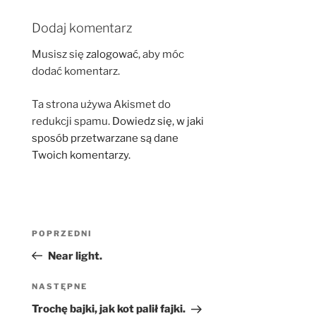
Dodaj komentarz
Musisz się
zalogować
, aby móc
dodać komentarz.
Ta strona używa Akismet do
redukcji spamu.
Dowiedz się, w jaki
sposób przetwarzane są dane
Twoich komentarzy.
Nawigacja
Poprzedni
POPRZEDNI
wpisu
wpis
Near light.
Następny
NASTĘPNE
wpis
Trochę bajki, jak kot palił fajki.