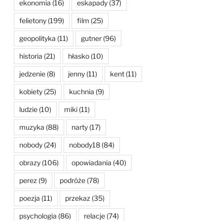
ekonomia
(16)
eskapady
(37)
felietony
(199)
film
(25)
geopolityka
(11)
gutner
(96)
historia
(21)
hłasko
(10)
jedzenie
(8)
jenny
(11)
kent
(11)
kobiety
(25)
kuchnia
(9)
ludzie
(10)
miki
(11)
muzyka
(88)
narty
(17)
nobody
(24)
nobody18
(84)
obrazy
(106)
opowiadania
(40)
perez
(9)
podróże
(78)
poezja
(11)
przekaz
(35)
psychologia
(86)
relacje
(74)