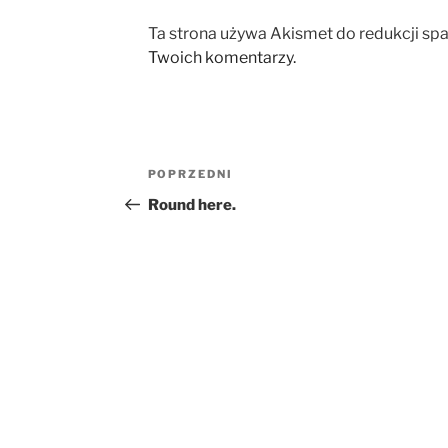
Ta strona używa Akismet do redukcji sp
Twoich komentarzy.
Nawigacja
Poprzedni
POPRZEDNI
wpisu
wpis
Round here.