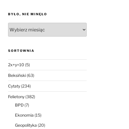
BYŁO, NIE MINĘŁO
Było,
nie
minęło
SORTOWNIA
2x+y=10
(5)
Beksiński
(63)
Cytaty
(234)
Felietony
(382)
BPD
(7)
Ekonomia
(15)
Geopolityka
(20)