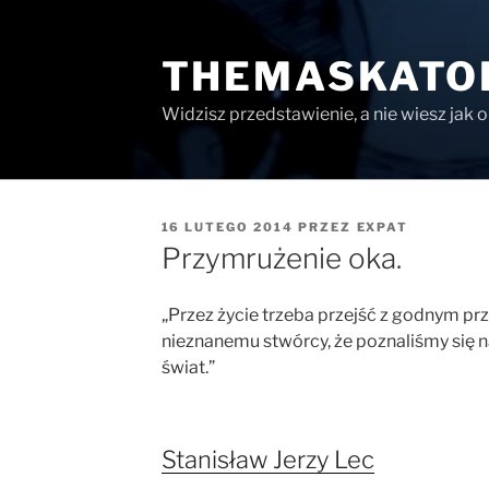
Przejdź
do
THEMASKATO
treści
Widzisz przedstawienie, a nie wiesz jak 
OPUBLIKOWANE
16 LUTEGO 2014
PRZEZ
EXPAT
W
Przymrużenie oka.
„Przez życie trzeba przejść z godnym 
nieznanemu stwórcy, że poznaliśmy się na
świat.”
Stanisław Jerzy Lec