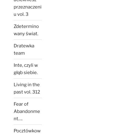
przeznaczeni
u vol. 3
Zdetermino
wany świat.
Dratewka
team
Inte, czyli w
głąb siebie.
Living in the
past vol. 312
Fear of
Abandonme
nt….
Pocztówkow