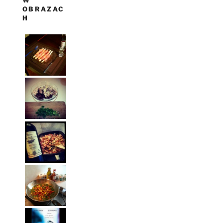
W
OBRAZAC
H