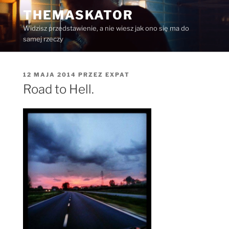
Przejdź
THEMASKATOR
do
Widzisz przedstawienie, a nie wiesz jak ono się ma do
treści
samej rzeczy
OPUBLIKOWANE
12 MAJA 2014
PRZEZ
EXPAT
W
Road to Hell.