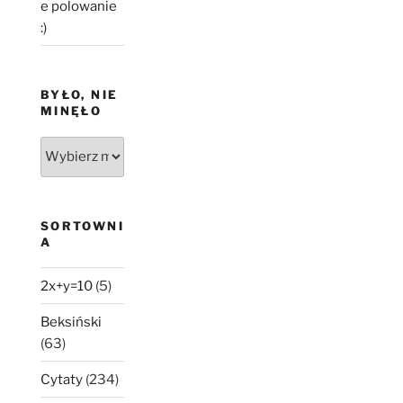
e polowanie
:)
BYŁO, NIE
MINĘŁO
Było,
nie
minęło
SORTOWNI
A
2x+y=10
(5)
Beksiński
(63)
Cytaty
(234)