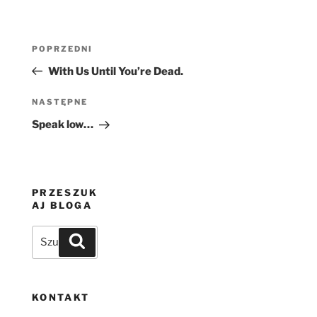
Nawigacja
Poprzedni
POPRZEDNI
wpisu
wpis
With Us Until You’re Dead.
Następny
NASTĘPNE
wpis
Speak low…
PRZESZUK
AJ BLOGA
Szukaj:
Szukaj
KONTAKT