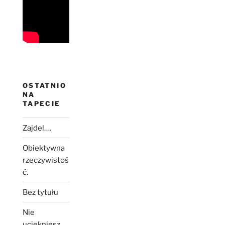
OSTATNIO
NA
TAPECIE
Zajdel….
Obiektywna
rzeczywistoś
ć.
Bez tytułu
Nie
uciekniesz