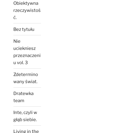
Obiektywna
rzeczywistoś
ć.
Bez tytułu
Nie
uciekniesz
przeznaczeni
u vol. 3
Zdetermino
wany świat.
Dratewka
team
Inte, czyli w
głąb siebie.
Living in the