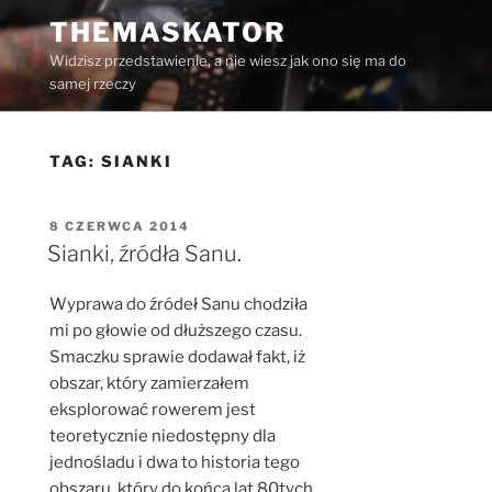
Przejdź
THEMASKATOR
do
Widzisz przedstawienie, a nie wiesz jak ono się ma do
treści
samej rzeczy
TAG:
SIANKI
OPUBLIKOWANE
8 CZERWCA 2014
W
Sianki, źródła Sanu.
Wyprawa do źródeł Sanu chodziła
mi po głowie od dłuższego czasu.
Smaczku sprawie dodawał fakt, iż
obszar, który zamierzałem
eksplorować rowerem jest
teoretycznie niedostępny dla
jednośladu i dwa to historia tego
obszaru, który do końca lat 80tych