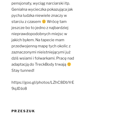
pensjonaty, wyciąg narciarski itp.
Genialna wycieczka pokazująca jak
pycha ludzka niewiele znaczy w
starciu z czasem
Wrócę tam
jeszcze bo to jedno z najbardziej
nieprawdopodobnych miejsc w
jakich byłem. Na tapecie mam
przedwojenną mapę tych okolic z
zaznaczonymi nieistniejącymi już
dziś wsiami i folwarkami. Pracę nad
adaptacją do TreckBody trwają
Stay tunned!
https://goo.gl/photos/LZhC8DbYrE
9qJDJo8
PRZESZUK