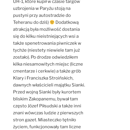
UH-1, które kupił w czasie targów
uzbrojenia w Paryżu stoją na
pustyni przy autostradzie do
Teheranu do dziś)
Dodatkową
atrakcją była możliwość dostania
się do kilku nieistniejących wsi a
także spenetrowania piwniczek w
tychże (niestety niewiele tam już
zostało). Po drodze odwiedziłem
kilka niesamowitych miejsc (liczne
cmentarze i cerkwie) a także grób
Klary i Franciszka Stroińskich,
dawnych właścicieli majątku Sianki.
Przed wojną Sianki były kurortem
bliskim Zakopanemu, bywał tam
często Józef Piłsudski a także inni
znani wówczas ludzie z pierwszych
stron gazet. Miasteczko tętniło
życiem, funkcjonowały tam liczne