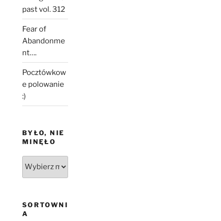
past vol. 312
Fear of
Abandonme
nt….
Pocztówkow
e polowanie
:)
BYŁO, NIE
MINĘŁO
Było,
nie
minęło
SORTOWNI
A