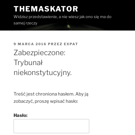
Przejdź
THEMASKATOR
do
Widzisz przedstawienie, a nie wiesz jak ono się ma do
treści
samej rzeczy
OPUBLIKOWANE
9 MARCA 2016
PRZEZ
EXPAT
W
Zabezpieczone:
Trybunał
niekonstytucyjny.
Treść jest chroniona hasłem. Aby ją
zobaczyć, proszę wpisać hasło:
Hasło: