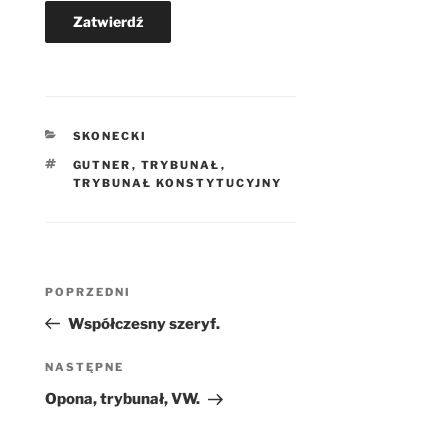
KATEGORIE
SKONECKI
TAGI
GUTNER
,
TRYBUNAŁ
,
TRYBUNAŁ KONSTYTUCYJNY
Nawigacja
Poprzedni
POPRZEDNI
wpisu
wpis
Współczesny szeryf.
Następny
NASTĘPNE
wpis
Opona, trybunał, VW.