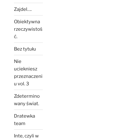
Zajdel….
Obiektywna
rzeczywistoś
ć.
Bez tytułu
Nie
uciekniesz
przeznaczeni
u vol. 3
Zdetermino
wany świat.
Dratewka
team
Inte, czyli w