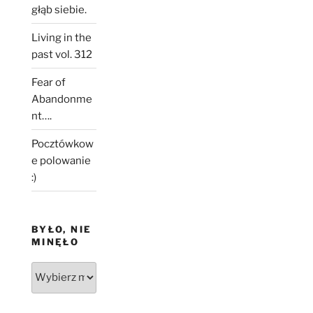
głąb siebie.
Living in the
past vol. 312
Fear of
Abandonme
nt….
Pocztówkow
e polowanie
:)
BYŁO, NIE
MINĘŁO
Było,
nie
minęło