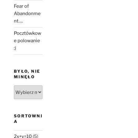
Fear of
Abandonme
nt….
Pocztówkow
e polowanie
:)
BYŁO, NIE
MINĘŁO
Było,
nie
minęło
SORTOWNI
A
2x+y=10
(5)