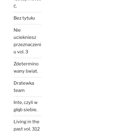
ć.
Bez tytułu
Nie
uciekniesz
przeznaczeni
u vol. 3
Zdetermino
wany świat.
Dratewka
team
Inte, czyli w
głąb siebie.
Living in the
past vol. 312