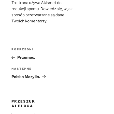
Ta strona używa Akismet do
redukcji spamu.
Dowiedz się, w jaki
sposób przetwarzane są dane
Twoich komentarzy.
Nawigacja
Poprzedni
POPRZEDNI
wpisu
wpis
Przemoc.
Następny
NASTĘPNE
wpis
Polska Marylin.
PRZESZUK
AJ BLOGA