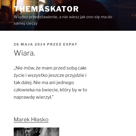
Przejdź
THEMASKATOR
do
Widzisz przedstawienie, a nie wiesz jak ono się ma do
treści
samej rzeczy
OPUBLIKOWANE
26 MAJA 2014
PRZEZ
EXPAT
W
Wiara.
„Nie mów, że mam przed sobą całe
życie i wszystko jeszcze przyjdzie i
tak dalej. Nie ma ani jednego
człowieka na świecie, który by w to
naprawdę wierzył.”
Marek Hłasko