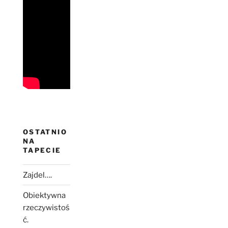
OSTATNIO
NA
TAPECIE
Zajdel….
Obiektywna
rzeczywistoś
ć.