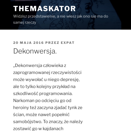
Przejdź
THEMASKATOR
do
Widzisz przedstawienie, a nie wiesz jak ono się ma do
treści
samej rzeczy
OPUBLIKOWANE
20 MAJA 2016
PRZEZ
EXPAT
W
Dekonwersja.
„Dekonwersja człowieka z
zaprogramowanej rzeczywistości
może wywołać u niego depresję,
ale to tylko kolejny przykład na
szkodliwość programowania.
Narkoman po odcięciu go od
heroiny też zaczyna zjadać tynk ze
ścian, może nawet popełnić
samobójstwo. To znaczy, że należy
zostawić go w kajdanach