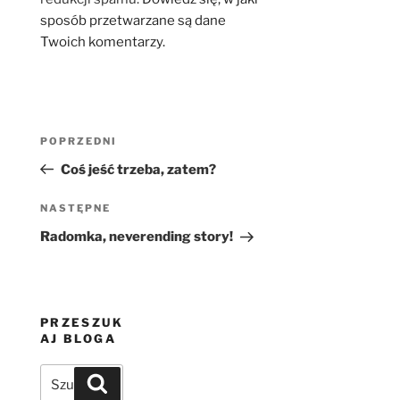
sposób przetwarzane są dane
Twoich komentarzy.
Nawigacja
Poprzedni
POPRZEDNI
wpisu
wpis
Coś jeść trzeba, zatem?
Następny
NASTĘPNE
wpis
Radomka, neverending story!
PRZESZUK
AJ BLOGA
Szukaj:
Szukaj