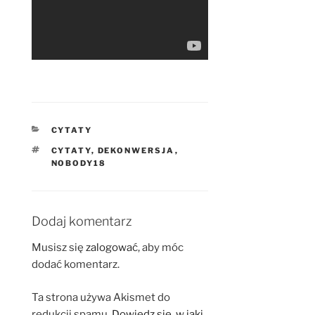
KATEGORIE
CYTATY
TAGI
CYTATY
,
DEKONWERSJA
,
NOBODY18
Dodaj komentarz
Musisz się
zalogować
, aby móc
dodać komentarz.
Ta strona używa Akismet do
redukcji spamu.
Dowiedz się, w jaki