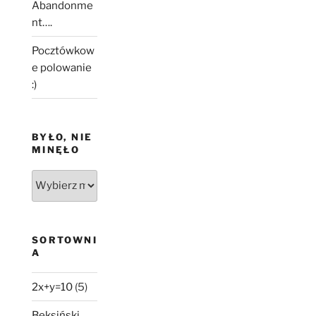
Abandonme
nt….
Pocztówkow
e polowanie
:)
BYŁO, NIE
MINĘŁO
Było,
nie
minęło
SORTOWNI
A
2x+y=10
(5)
Beksiński