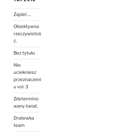
Zajdel….
Obiektywna
rzeczywistoś
ć.
Bez tytułu
Nie
uciekniesz
przeznaczeni
u vol. 3
Zdetermino
wany świat.
Dratewka
team