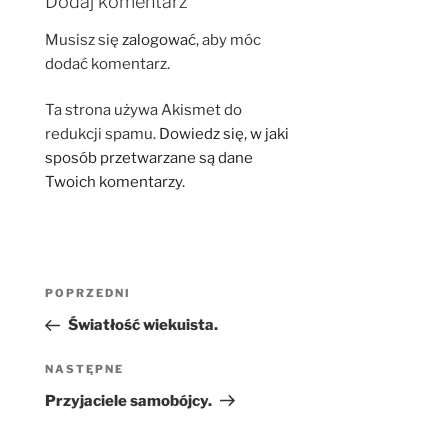
Dodaj komentarz
Musisz się
zalogować
, aby móc
dodać komentarz.
Ta strona używa Akismet do
redukcji spamu.
Dowiedz się, w jaki
sposób przetwarzane są dane
Twoich komentarzy.
Nawigacja
Poprzedni
POPRZEDNI
wpisu
wpis
Światłość wiekuista.
Następny
NASTĘPNE
wpis
Przyjaciele samobójcy.