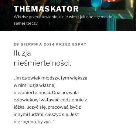
Przejdź
THEMASKATOR
do
Widzisz przedstawienie, a nie wiesz jak ono się ma do
treści
samej rzeczy
OPUBLIKOWANE
28 SIERPNIA 2014
PRZEZ
EXPAT
W
Iluzja
nieśmiertelności.
„Im człowiek młodszy, tym większa
w nim iluzja własnej
nieśmiertelności. Ona pozwala
człowiekowi wstawać codziennie z
łóżka, uczyć się, pracować, być z
innymi ludźmi, cieszyć się. Jest
niezbędna, by żyć. ”