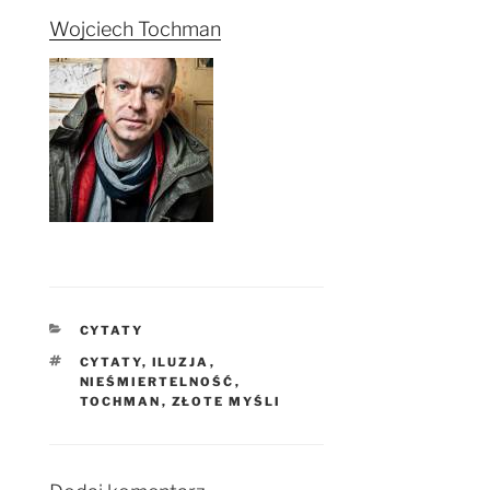
Wojciech Tochman
KATEGORIE
CYTATY
TAGI
CYTATY
,
ILUZJA
,
NIEŚMIERTELNOŚĆ
,
TOCHMAN
,
ZŁOTE MYŚLI