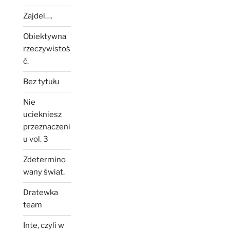
Zajdel….
Obiektywna
rzeczywistoś
ć.
Bez tytułu
Nie
uciekniesz
przeznaczeni
u vol. 3
Zdetermino
wany świat.
Dratewka
team
Inte, czyli w