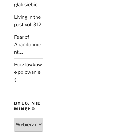
głąb siebie.
Living in the
past vol. 312
Fear of
Abandonme
nt….
Pocztówkow
e polowanie
:)
BYŁO, NIE
MINĘŁO
Było,
nie
minęło