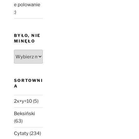
e polowanie
:)
BYŁO, NIE
MINĘŁO
Było,
nie
minęło
SORTOWNI
A
2x+y=10
(5)
Beksiński
(63)
Cytaty
(234)