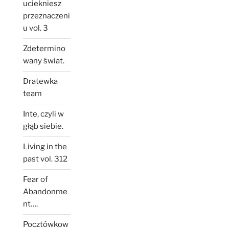
uciekniesz
przeznaczeni
u vol. 3
Zdetermino
wany świat.
Dratewka
team
Inte, czyli w
głąb siebie.
Living in the
past vol. 312
Fear of
Abandonme
nt….
Pocztówkow