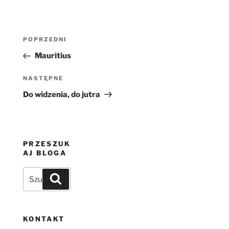
Nawigacja
Poprzedni
POPRZEDNI
wpisu
wpis
Mauritius
Następny
NASTĘPNE
wpis
Do widzenia, do jutra
PRZESZUK
AJ BLOGA
Szukaj:
Szukaj
KONTAKT