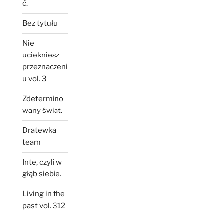
ć.
Bez tytułu
Nie
uciekniesz
przeznaczeni
u vol. 3
Zdetermino
wany świat.
Dratewka
team
Inte, czyli w
głąb siebie.
Living in the
past vol. 312