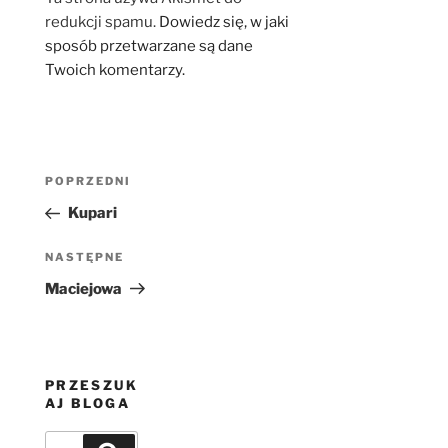
redukcji spamu.
Dowiedz się, w jaki
sposób przetwarzane są dane
Twoich komentarzy.
Nawigacja
Poprzedni
POPRZEDNI
wpisu
wpis
Kupari
Następny
NASTĘPNE
wpis
Maciejowa
PRZESZUK
AJ BLOGA
Szukaj: