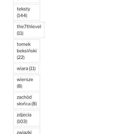
teksty
(144)
the7thlevel
(11)
tomek
beksiński
(22)
wiara
(11)
wiersze
(8)
zachód
słońca
(8)
zdjecia
(103)
związki