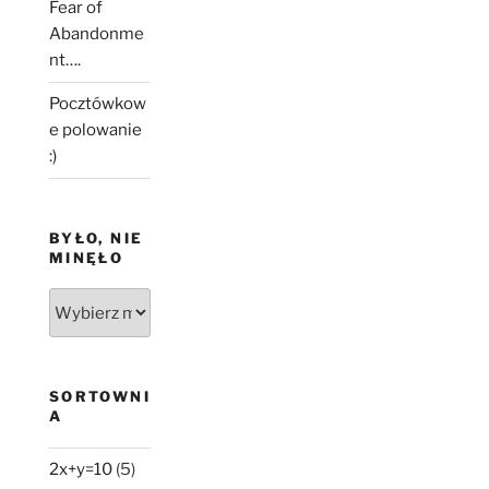
Fear of
Abandonme
nt….
Pocztówkow
e polowanie
:)
BYŁO, NIE
MINĘŁO
Było,
nie
minęło
SORTOWNI
A
2x+y=10
(5)