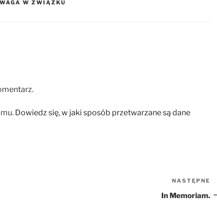
WAGA W ZWIĄZKU
omentarz.
amu.
Dowiedz się, w jaki sposób przetwarzane są dane
NASTĘPNE
N
w
In Memoriam.