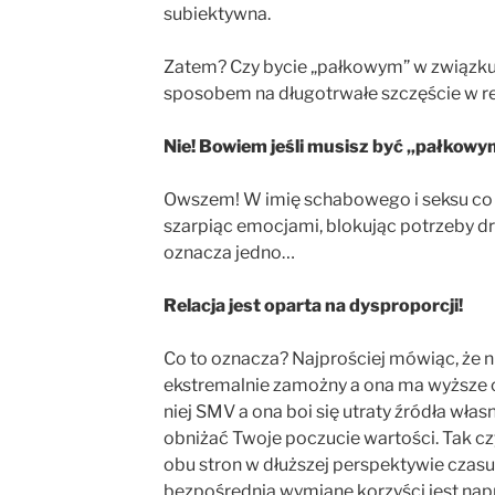
subiektywna.
Zatem? Czy bycie „pałkowym” w związku 
sposobem na długotrwałe szczęście w re
Nie! Bowiem jeśli musisz być „pałkowym
Owszem! W imię schabowego i seksu co 
szarpiąc emocjami, blokując potrzeby dru
oznacza jedno…
Relacja jest oparta na dysproporcji!
Co to oznacza? Najprościej mówiąc, że ni
ekstremalnie zamożny a ona ma wyższe o
niej SMV a ona boi się utraty źródła włas
obniżać Twoje poczucie wartości. Tak czy
obu stron w dłuższej perspektywie czasu.
bezpośrednią wymianę korzyści jest napr