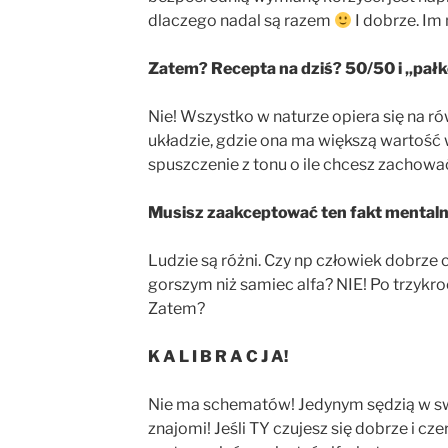
dlaczego nadal są razem
I dobrze. Im 
Zatem? Recepta na dziś? 50/50 i „pał
Nie! Wszystko w naturze opiera się na ró
układzie, gdzie ona ma większą wartość w
spuszczenie z tonu o ile chcesz zachować
Musisz zaakceptować ten fakt mentaln
Ludzie są różni. Czy np człowiek dobrze 
gorszym niż samiec alfa? NIE! Po trzykroć
Zatem?
K A L I B R A C J A!
Nie ma schematów! Jedynym sędzią w swoj
znajomi! Jeśli TY czujesz się dobrze i cze