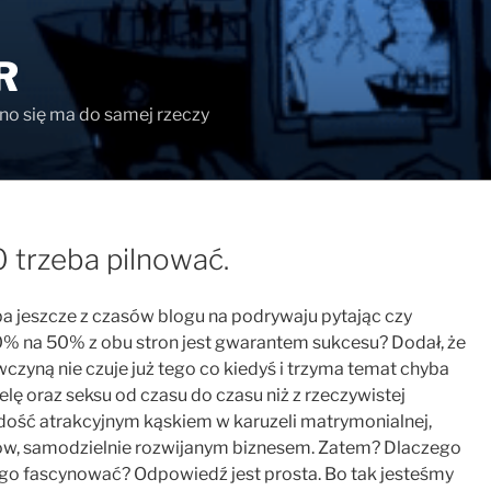
R
ono się ma do samej rzeczy
 trzeba pilnować.
ba jeszcze z czasów blogu na podrywaju pytając czy
0% na 50% z obu stron jest gwarantem sukcesu? Dodał, że
zyną nie czuje już tego co kiedyś i trzyma temat chyba
ę oraz seksu od czasu do czasu niż z rzeczywistej
 dość atrakcyjnym kąskiem w karuzeli matrymonialnej,
łów, samodzielnie rozwijanym biznesem. Zatem? Dlaczego
o go fascynować? Odpowiedź jest prosta. Bo tak jesteśmy