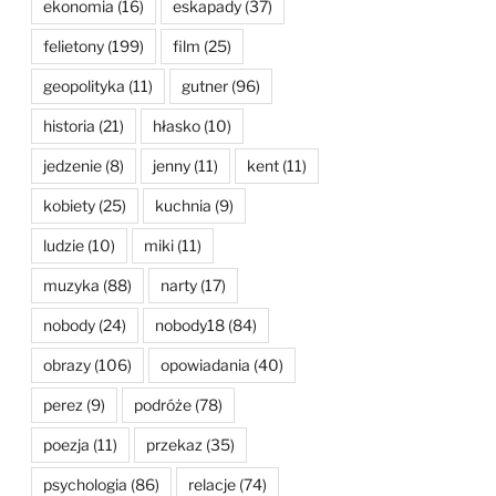
ekonomia
(16)
eskapady
(37)
felietony
(199)
film
(25)
geopolityka
(11)
gutner
(96)
historia
(21)
hłasko
(10)
jedzenie
(8)
jenny
(11)
kent
(11)
kobiety
(25)
kuchnia
(9)
ludzie
(10)
miki
(11)
muzyka
(88)
narty
(17)
nobody
(24)
nobody18
(84)
obrazy
(106)
opowiadania
(40)
perez
(9)
podróże
(78)
poezja
(11)
przekaz
(35)
psychologia
(86)
relacje
(74)