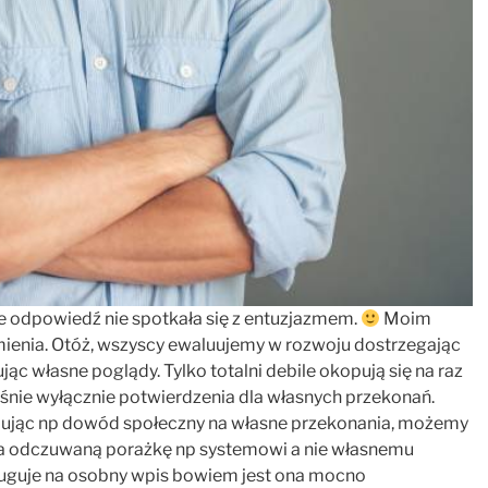
 odpowiedź nie spotkała się z entuzjazmem.
Moim
mienia. Otóż, wszyscy ewaluujemy w rozwoju dostrzegając
ąc własne poglądy. Tylko totalni debile okopują się na raz
śnie wyłącznie potwierdzenia dla własnych przekonań.
dując np dowód społeczny na własne przekonania, możemy
 za odczuwaną porażkę np systemowi a nie własnemu
sługuje na osobny wpis bowiem jest ona mocno