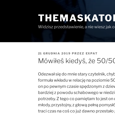
Przejdź
do
THEMASKATO
treści
Widzisz przedstawienie, a nie wiesz jak 
OPUBLIKOWANE
21 GRUDNIA 2019
PRZEZ
EXPAT
W
Mówiłeś kiedyś, że 50/50
Odezwał się do mnie stary czytelnik, chy
formuła wkładu w relację na poziomie 5
on po pewnym czasie spędzonym z dziewc
bardziej z powodu schabowego w niedziel
potrzeby. Z tego co pamiętam to jest on
młody, przystojny, z głową pełną pomys
traci czas na coś co już dawno przestał