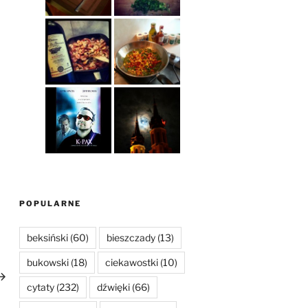
POPULARNE
beksiński
(60)
bieszczady
(13)
astępny
bukowski
(18)
ciekawostki
(10)
pis
cytaty
(232)
dźwięki
(66)