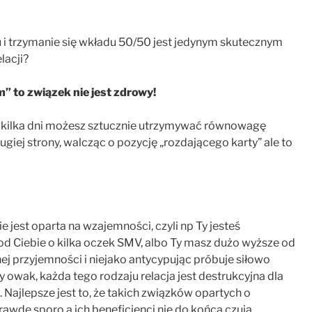
i trzymanie się wkładu 50/50 jest jedynym skutecznym
lacji?
” to związek nie jest zdrowy!
kilka dni możesz sztucznie utrzymywać równowagę
giej strony, walcząc o pozycję „rozdającego karty” ale to
e jest oparta na wzajemności, czyli np Ty jesteś
d Ciebie o kilka oczek SMV, albo Ty masz dużo wyższe od
nej przyjemności i niejako antycypując próbuje siłowo
 owak, każda tego rodzaju relacja jest destrukcyjna dla
 Najlepsze jest to, że takich związków opartych o
awdę sporo a ich beneficjenci nie do końca czują,