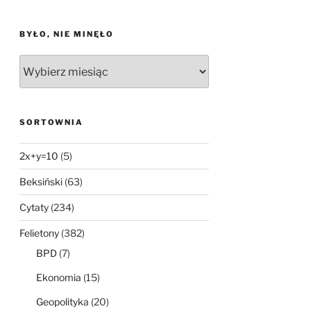
BYŁO, NIE MINĘŁO
Było,
nie
minęło
SORTOWNIA
2x+y=10
(5)
Beksiński
(63)
Cytaty
(234)
Felietony
(382)
BPD
(7)
Ekonomia
(15)
Geopolityka
(20)