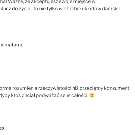
gama! Ważne, że akceptujesz swoje miejsce w
 klucz do życia i to nie tylko w obrębie układów damsko
schematami.
forma rozumienia rzeczywistości niż przeciętny konsument
yby ktoś chciał podważać sens całości.
ED