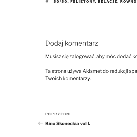
TAGI
50/50
,
FELIETONY
,
RELACJE
,
RÓWNO
Dodaj komentarz
Musisz się
zalogować
, aby móc dodać k
Ta strona używa Akismet do redukcji sp
Twoich komentarzy.
Nawigacja
Poprzedni
POPRZEDNI
wpisu
wpis
Kino Skoneckia vol I.