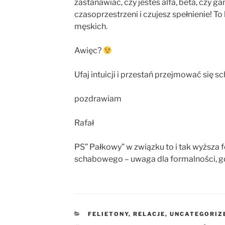
zastanawiać, czy jesteś alfa, beta, czy 
czasoprzestrzeni i czujesz spełnienie! To
męskich.
Awięc?
Ufaj intuicji i przestań przejmować się 
pozdrawiam
Rafał
PS” Pałkowy” w związku to i tak wyższa 
schabowego – uwaga dla formalności, gd
KATEGORIE
FELIETONY
,
RELACJE
,
UNCATEGORIZ