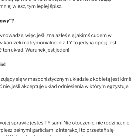
mniej wiesz, tym lepiej śpisz.
kowy”?
wnowadze, więc jeśli znalazłeś się jakimś cudem w
 karuzeli matrymonialnej niż TY to jedyną opcją jest
 ten układ. Warunek jest jeden!
ie!
czujący się w masochistycznym układzie z kobietą jest kimś
 nie, jeśli akceptuje układ odniesienia w którym egzystuje.
ej sprawie jesteś TY sam! Nie otoczenie, nie rodzina, nie
rpiesz pełnymi garściami z interakcji to przestań się