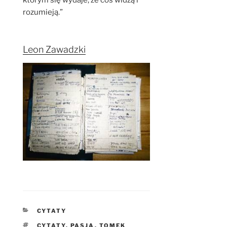
rozumieją.”
Leon Zawadzki
KATEGORIE
CYTATY
TAGI
CYTATY
,
PASJA
,
TOMEK