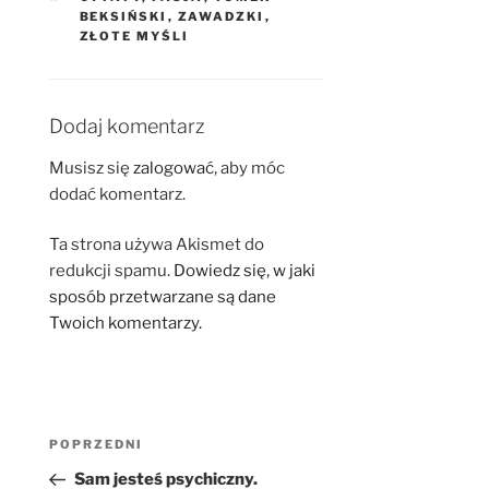
BEKSIŃSKI
,
ZAWADZKI
,
ZŁOTE MYŚLI
Dodaj komentarz
Musisz się
zalogować
, aby móc
dodać komentarz.
Ta strona używa Akismet do
redukcji spamu.
Dowiedz się, w jaki
sposób przetwarzane są dane
Twoich komentarzy.
Nawigacja
Poprzedni
POPRZEDNI
wpisu
wpis
Sam jesteś psychiczny.