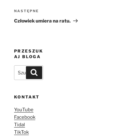
Następny
NASTĘPNE
wpis
Człowiek umiera na ratu.
PRZESZUK
AJ BLOGA
Szukaj:
Szukaj
KONTAKT
YouTube
Facebook
Tidal
TikTok