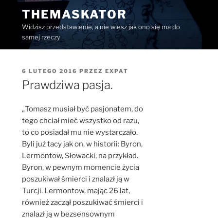
Przejdź
THEMASKATOR
do
Widzisz przedstawienie, a nie wiesz jak ono się ma do
treści
samej rzeczy
OPUBLIKOWANE
6 LUTEGO 2016
PRZEZ
EXPAT
W
Prawdziwa pasja.
„Tomasz musiał być pasjonatem, do
tego chciał mieć wszystko od razu,
to co posiadał mu nie wystarczało.
Byli już tacy jak on, w historii: Byron,
Lermontow, Słowacki, na przykład.
Byron, w pewnym momencie życia
poszukiwał śmierci i znalazł ją w
Turcji. Lermontow, mając 26 lat,
również zaczął poszukiwać śmierci i
znalazł ją w bezsensownym