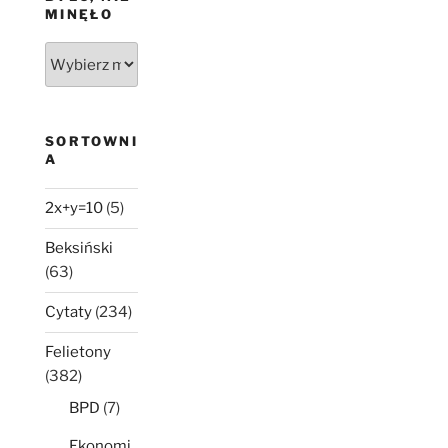
MINĘŁO
Było,
nie
minęło
SORTOWNI
A
2x+y=10
(5)
Beksiński
(63)
Cytaty
(234)
Felietony
(382)
BPD
(7)
Ekonomi