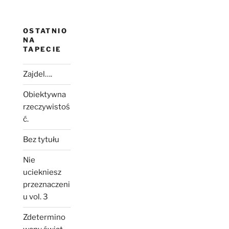
OSTATNIO
NA
TAPECIE
Zajdel….
Obiektywna
rzeczywistoś
ć.
Bez tytułu
Nie
uciekniesz
przeznaczeni
u vol. 3
Zdetermino