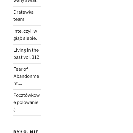
wany świat.
Dratewka
team
Inte, czyli w
głąb siebie.
Living in the
past vol. 312
Fear of
Abandonme
nt….
Pocztówkow
e polowanie
:)
BYŁO, NIE