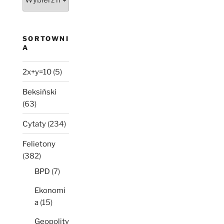
nie
minęło
SORTOWNI
A
2x+y=10
(5)
Beksiński
(63)
Cytaty
(234)
Felietony
(382)
BPD
(7)
Ekonomi
a
(15)
Geopolity