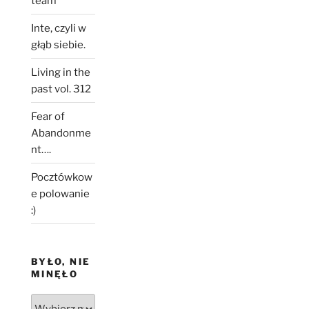
team
Inte, czyli w
głąb siebie.
Living in the
past vol. 312
Fear of
Abandonme
nt….
Pocztówkow
e polowanie
:)
BYŁO, NIE
MINĘŁO
Było,