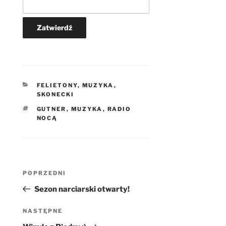
KATEGORIE
FELIETONY
,
MUZYKA
,
SKONECKI
TAGI
GUTNER
,
MUZYKA
,
RADIO
NOCĄ
Nawigacja
Poprzedni
POPRZEDNI
wpisu
wpis
Sezon narciarski otwarty!
Następny
NASTĘPNE
wpis