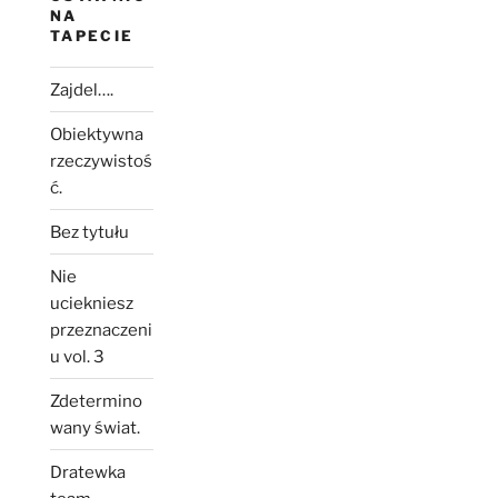
NA
TAPECIE
Zajdel….
Obiektywna
rzeczywistoś
ć.
Bez tytułu
Nie
uciekniesz
przeznaczeni
u vol. 3
Zdetermino
wany świat.
Dratewka