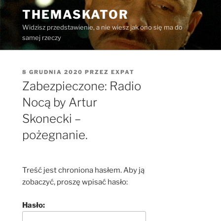
Przejdź
THEMASKATOR
do
Widzisz przedstawienie, a nie wiesz jak ono się ma do
treści
samej rzeczy
OPUBLIKOWANE
8 GRUDNIA 2020
PRZEZ
EXPAT
W
Zabezpieczone: Radio
Nocą by Artur
Skonecki –
pożegnanie.
Treść jest chroniona hasłem. Aby ją
zobaczyć, proszę wpisać hasło:
Hasło: