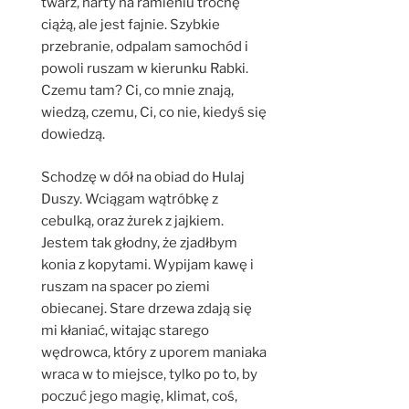
twarz, narty na ramieniu trochę
ciążą, ale jest fajnie. Szybkie
przebranie, odpalam samochód i
powoli ruszam w kierunku Rabki.
Czemu tam? Ci, co mnie znają,
wiedzą, czemu, Ci, co nie, kiedyś się
dowiedzą.
Schodzę w dół na obiad do Hulaj
Duszy. Wciągam wątróbkę z
cebulką, oraz żurek z jajkiem.
Jestem tak głodny, że zjadłbym
konia z kopytami. Wypijam kawę i
ruszam na spacer po ziemi
obiecanej. Stare drzewa zdają się
mi kłaniać, witając starego
wędrowca, który z uporem maniaka
wraca w to miejsce, tylko po to, by
poczuć jego magię, klimat, coś,