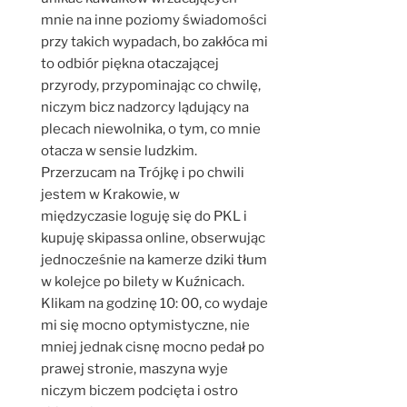
mnie na inne poziomy świadomości
przy takich wypadach, bo zakłóca mi
to odbiór piękna otaczającej
przyrody, przypominając co chwilę,
niczym bicz nadzorcy lądujący na
plecach niewolnika, o tym, co mnie
otacza w sensie ludzkim.
Przerzucam na Trójkę i po chwili
jestem w Krakowie, w
międzyczasie loguję się do PKL i
kupuję skipassa online, obserwując
jednocześnie na kamerze dziki tłum
w kolejce po bilety w Kuźnicach.
Klikam na godzinę 10: 00, co wydaje
mi się mocno optymistyczne, nie
mniej jednak cisnę mocno pedał po
prawej stronie, maszyna wyje
niczym biczem podcięta i ostro