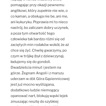
pomagając przy okazji pewnemu
anglikowi, który zupełnie nie wie, o
co kaman, a obsługa nie be, ani me,
ani kukuryku. Poprawia mi to nieco
nastrój, bo zaliczam dobry uczynek,
a poza tym otwartość tego
człowieka tak bardzo różni się od
zaciętych min rodaków wokół, że aż
chce się żyć. Chwilę gwarzymy, po
czym w trójkę (był z dziewczyną),
ładujemy się do gondoli.
Dwadzieścia minut i jestem na
górze. Żegnam Angoli i z marszu
uderzam w dół. Góra Gąsiennicowej
jest już mocno wyślizgana,
dodatkowo ludzie niemogący
opanować nart, blokują wąski lejek
zmuszając resztę do szybkiej