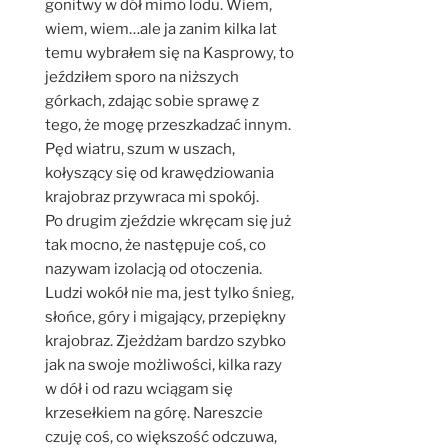
gonitwy w dół mimo lodu. Wiem,
wiem, wiem…ale ja zanim kilka lat
temu wybrałem się na Kasprowy, to
jeździłem sporo na niższych
górkach, zdając sobie sprawę z
tego, że mogę przeszkadzać innym.
Pęd wiatru, szum w uszach,
kołyszący się od krawędziowania
krajobraz przywraca mi spokój.
Po drugim zjeździe wkręcam się już
tak mocno, że następuje coś, co
nazywam izolacją od otoczenia.
Ludzi wokół nie ma, jest tylko śnieg,
słońce, góry i migający, przepiękny
krajobraz. Zjeżdżam bardzo szybko
jak na swoje możliwości, kilka razy
w dół i od razu wciągam się
krzesełkiem na górę. Nareszcie
czuję coś, co większość odczuwa,