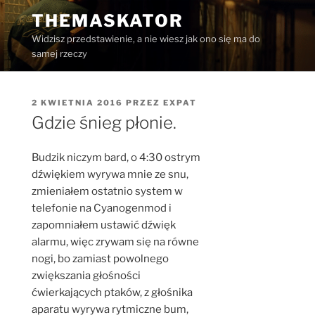
Przejdź
THEMASKATOR
do
Widzisz przedstawienie, a nie wiesz jak ono się ma do
treści
samej rzeczy
OPUBLIKOWANE
2 KWIETNIA 2016
PRZEZ
EXPAT
W
Gdzie śnieg płonie.
Budzik niczym bard, o 4:30 ostrym
dźwiękiem wyrywa mnie ze snu,
zmieniałem ostatnio system w
telefonie na Cyanogenmod i
zapomniałem ustawić dźwięk
alarmu, więc zrywam się na równe
nogi, bo zamiast powolnego
zwiększania głośności
ćwierkających ptaków, z głośnika
aparatu wyrywa rytmiczne bum,