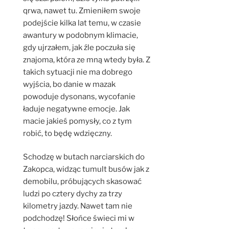
qrwa, nawet tu. Zmieniłem swoje
podejście kilka lat temu, w czasie
awantury w podobnym klimacie,
gdy ujrzałem, jak źle poczuła się
znajoma, która ze mną wtedy była. Z
takich sytuacji nie ma dobrego
wyjścia, bo danie w mazak
powoduje dysonans, wycofanie
ładuje negatywne emocje. Jak
macie jakieś pomysły, co z tym
robić, to będę wdzięczny.
Schodzę w butach narciarskich do
Zakopca, widząc tumult busów jak z
demobilu, próbujących skasować
ludzi po cztery dychy za trzy
kilometry jazdy. Nawet tam nie
podchodzę! Słońce świeci mi w