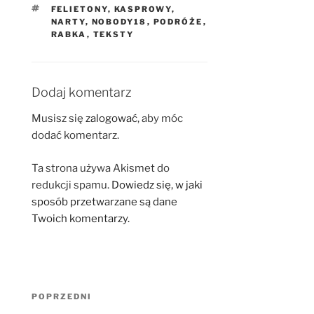
TAGI
FELIETONY
,
KASPROWY
,
NARTY
,
NOBODY18
,
PODRÓŻE
,
RABKA
,
TEKSTY
Dodaj komentarz
Musisz się
zalogować
, aby móc
dodać komentarz.
Ta strona używa Akismet do
redukcji spamu.
Dowiedz się, w jaki
sposób przetwarzane są dane
Twoich komentarzy.
Nawigacja
Poprzedni
POPRZEDNI
wpisu