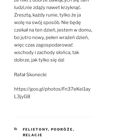
że nikt z dobrze bawiących się tam
ludzi,nie zdąży nawet krzyknąć.
Zresztą, każdy runie, tylko że ja
wolę na swój sposób. Nie będę
czekał na ten dzień, jestem w domu,
bo jutro nowy, pełen wrażeń dzień,
więc czas zagospodarować
wschody i zachody słońca, tak
dobrze, jak tylko się da!
Rafał Skonecki
https://goo.gl/photos/Fn37eKei1ay
L3jyG8
KATEGORIE
FELIETONY
,
PODRÓŻE
,
RELACJE