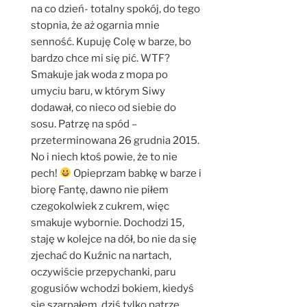
na co dzień- totalny spokój, do tego
stopnia, że aż ogarnia mnie
senność. Kupuję Colę w barze, bo
bardzo chce mi się pić. WTF?
Smakuje jak woda z mopa po
umyciu baru, w którym Siwy
dodawał, co nieco od siebie do
sosu. Patrzę na spód –
przeterminowana 26 grudnia 2015.
No i niech ktoś powie, że to nie
pech!
Opieprzam babkę w barze i
biorę Fantę, dawno nie piłem
czegokolwiek z cukrem, więc
smakuje wybornie. Dochodzi 15,
staję w kolejce na dół, bo nie da się
zjechać do Kuźnic na nartach,
oczywiście przepychanki, paru
gogusiów wchodzi bokiem, kiedyś
się szarpałem, dziś tylko patrzę…