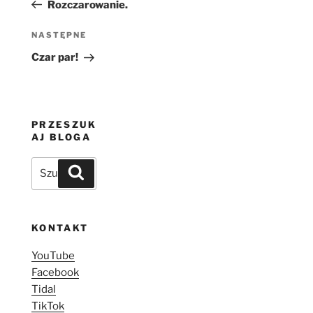
wpis
Rozczarowanie.
Następny
NASTĘPNE
wpis
Czar par!
PRZESZUK
AJ BLOGA
Szukaj:
Szukaj
KONTAKT
YouTube
Facebook
Tidal
TikTok