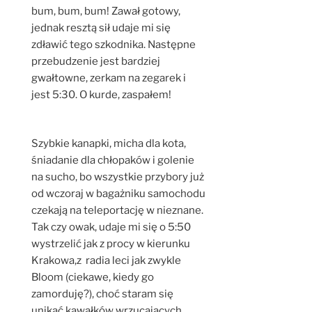
bum, bum, bum! Zawał gotowy,
jednak resztą sił udaje mi się
zdławić tego szkodnika. Następne
przebudzenie jest bardziej
gwałtowne, zerkam na zegarek i
jest 5:30. O kurde, zaspałem!
Szybkie kanapki, micha dla kota,
śniadanie dla chłopaków i golenie
na sucho, bo wszystkie przybory już
od wczoraj w bagażniku samochodu
czekają na teleportację w nieznane.
Tak czy owak, udaje mi się o 5:50
wystrzelić jak z procy w kierunku
Krakowa,z radia leci jak zwykle
Bloom (ciekawe, kiedy go
zamorduję?), choć staram się
unikać kawałków wrzucających