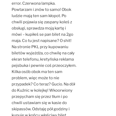
error. Czerwona lampka.
Powtarzam i znów to samo! Obok
ludzie mają ten sam kłopot. Po
chwili pojawia się zaspany koleś z
obsługi, sprawdza moją kartę i
mówi – kupiłeś se pan bilet na 2go
maja. Co tu jest napisane? O shit!
Na stronie PKL przy kupowaniu
biletów wyjeżdża, co chwilę na cały
ekran telefonu, kretyńska reklama
pejsbuka i pewnie coś przeoczyłem.
Kilka osób obok ma ten sam
problem, więc może to nie
przypadek? Co teraz? Gucio. Na dół
do Kuźnic w kolejkę! Wkoorwiony
przepycham się przez tłum i po
chwili ustawiam się w kasie do
skipassów. Odstaję pół godziny i
kupuję w końcu właściwy bilet,