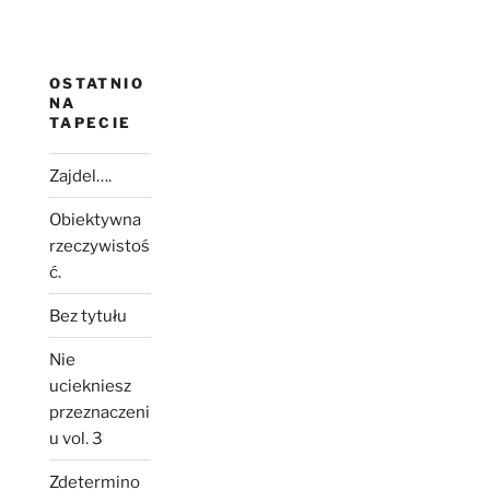
OSTATNIO
NA
TAPECIE
Zajdel….
Obiektywna
rzeczywistoś
ć.
Bez tytułu
Nie
uciekniesz
przeznaczeni
u vol. 3
Zdetermino