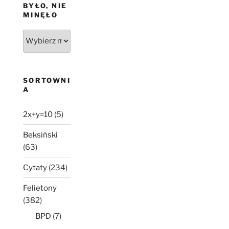
BYŁO, NIE
MINĘŁO
Było,
nie
minęło
SORTOWNI
A
2x+y=10
(5)
Beksiński
(63)
Cytaty
(234)
Felietony
(382)
BPD
(7)