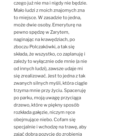
czego już nie ma i nigdy nie będzie.
Mało ludzi z moich znajomych zna
to miejsce. W zasadzie to jedna,
może dwie osoby. Emeryturę na
pewno spędzę w Zarytem,
naginając na krawędziach, po
zboczu Polczakówki, a tak się
składa, że wszystko, co zaplanuję i
zależy to wyłącznie ode mnie (a nie
od innych ludzi), zawsze udaje mi
się zrealizować. Jest to jedna z tak
zwanych silnych myśli, która ciągle
trzyma mnie przy życiu. Spaceruję
po parku, moją uwagę przyciąga
drzewo, które w piękny sposób
rozkłada gałęzie, niczym ręce
obejmujące niebo. Cofam się
specjalnie i wchodzę na trawę, aby
zająć dobrą pozycję do zrobienia