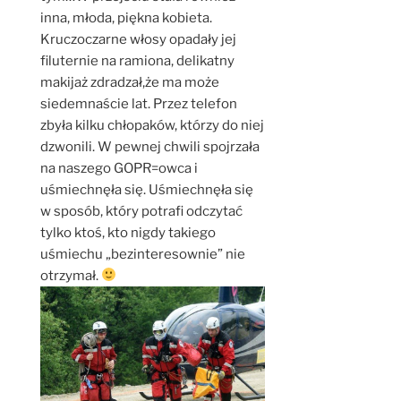
inna, młoda, piękna kobieta.
Kruczoczarne włosy opadały jej
filuternie na ramiona, delikatny
makijaż zdradzał,że ma może
siedemnaście lat. Przez telefon
zbyła kilku chłopaków, którzy do niej
dzwonili. W pewnej chwili spojrzała
na naszego GOPR=owca i
uśmiechnęła się. Uśmiechnęła się
w sposób, który potrafi odczytać
tylko ktoś, kto nigdy takiego
uśmiechu „bezinteresownie” nie
otrzymał.