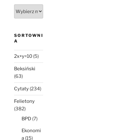
Było,
nie
minęło
SORTOWNI
A
2x+y=10
(5)
Beksiński
(63)
Cytaty
(234)
Felietony
(382)
BPD
(7)
Ekonomi
a
(15)