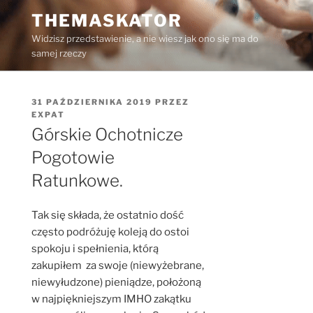
Przejdź
THEMASKATOR
do
Widzisz przedstawienie, a nie wiesz jak ono się ma do
treści
samej rzeczy
OPUBLIKOWANE
31 PAŹDZIERNIKA 2019
PRZEZ
W
EXPAT
Górskie Ochotnicze
Pogotowie
Ratunkowe.
Tak się składa, że ostatnio dość
często podróżuję koleją do ostoi
spokoju i spełnienia, którą
zakupiłem za swoje (niewyżebrane,
niewyłudzone) pieniądze, położoną
w najpiękniejszym IMHO zakątku