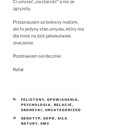
Ci umrzeć „na starość” a nie ze
zgryzoty.
Przepraszam za bolesny realizm,
ale to jedyny stan umysłu, który ma
dla mnie na dziś jakiekolwiek
znaczenie.
Pozdrawiam serdecznie
Rafał
KATEGORIE
FELIETONY
,
OPOWIADANIA
,
PSYCHOLOGIA
,
RELACJE
,
SKONECKI
,
UNCATEGORIZED
TAGI
GENOTYP
,
GOPR
,
SIŁA
NATURY
,
SMV