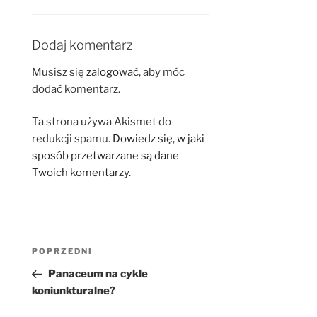
Dodaj komentarz
Musisz się
zalogować
, aby móc
dodać komentarz.
Ta strona używa Akismet do
redukcji spamu.
Dowiedz się, w jaki
sposób przetwarzane są dane
Twoich komentarzy.
Nawigacja
Poprzedni
POPRZEDNI
wpisu
wpis
Panaceum na cykle
koniunkturalne?