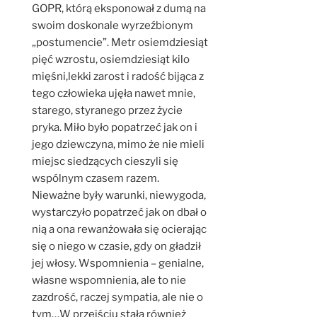
GOPR, którą eksponował z dumą na
swoim doskonale wyrzeźbionym
„postumencie”. Metr osiemdziesiąt
pięć wzrostu, osiemdziesiąt kilo
mięśni,lekki zarost i radość bijąca z
tego człowieka ujęła nawet mnie,
starego, styranego przez życie
pryka. Miło było popatrzeć jak on i
jego dziewczyna, mimo że nie mieli
miejsc siedzących cieszyli się
wspólnym czasem razem.
Nieważne były warunki, niewygoda,
wystarczyło popatrzeć jak on dbał o
nią a ona rewanżowała się ocierając
się o niego w czasie, gdy on gładził
jej włosy. Wspomnienia – genialne,
własne wspomnienia, ale to nie
zazdrość, raczej sympatia, ale nie o
tym…W przejściu stała również