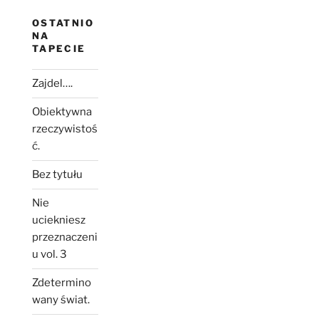
OSTATNIO
NA
TAPECIE
Zajdel….
Obiektywna
rzeczywistoś
ć.
Bez tytułu
Nie
uciekniesz
przeznaczeni
u vol. 3
Zdetermino
wany świat.