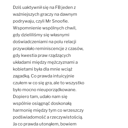
Dziś uaktywnił się na FB jeden z
ważniejszych graczy na dawnym
podrywaju, czyli Mr Snoofie.
Wspomnienie wspólnych chwil,
gdy dzieliliśmy się własnymi
doświadczeniami na polu relacji
przywołało reminiscencje z czasów,
gdy kwestia praw rządzących
układami między mężczyznami a
kobietami była dla mnie wciąż
zagadką. Co prawda intuicyjnie
czułem w co się gra, ale to wszystko
było mocno nieuporządkowane.
Dopiero tam, udało nam się
wspólnie osiągnąć doskonałą
harmonię między tym co wrzeszczy
podświadomość a rzeczywistością.
Ja co prawda utonąłem, bowiem