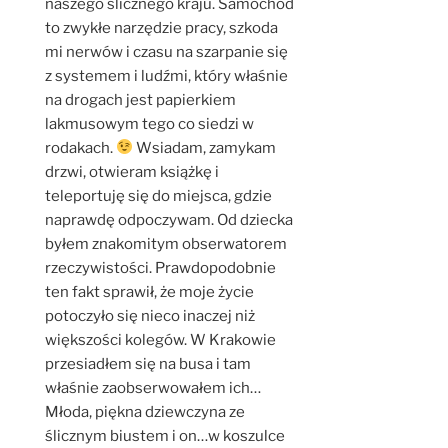
naszego ślicznego kraju. Samochód
to zwykłe narzędzie pracy, szkoda
mi nerwów i czasu na szarpanie się
z systemem i ludźmi, który właśnie
na drogach jest papierkiem
lakmusowym tego co siedzi w
rodakach.
Wsiadam, zamykam
drzwi, otwieram książkę i
teleportuję się do miejsca, gdzie
naprawdę odpoczywam. Od dziecka
byłem znakomitym obserwatorem
rzeczywistości. Prawdopodobnie
ten fakt sprawił, że moje życie
potoczyło się nieco inaczej niż
większości kolegów. W Krakowie
przesiadłem się na busa i tam
właśnie zaobserwowałem ich…
Młoda, piękna dziewczyna ze
ślicznym biustem i on…w koszulce