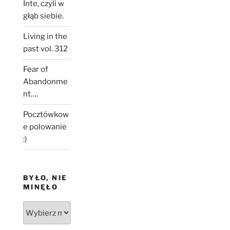
Inte, czyli w
głąb siebie.
Living in the
past vol. 312
Fear of
Abandonme
nt….
Pocztówkow
e polowanie
:)
BYŁO, NIE
MINĘŁO
Było,
nie