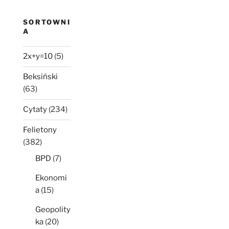
minęło
SORTOWNI
A
2x+y=10
(5)
Beksiński
(63)
Cytaty
(234)
Felietony
(382)
BPD
(7)
Ekonomi
a
(15)
Geopolity
ka
(20)