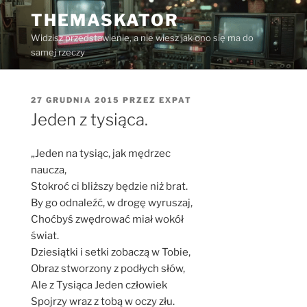
Przejdź
THEMASKATOR
do
Widzisz przedstawienie, a nie wiesz jak ono się ma do
treści
samej rzeczy
OPUBLIKOWANE
27 GRUDNIA 2015
PRZEZ
EXPAT
W
Jeden z tysiąca.
„Jeden na tysiąc, jak mędrzec
naucza,
Stokroć ci bliższy będzie niż brat.
By go odnaleźć, w drogę wyruszaj,
Choćbyś zwędrować miał wokół
świat.
Dziesiątki i setki zobaczą w Tobie,
Obraz stworzony z podłych słów,
Ale z Tysiąca Jeden człowiek
Spojrzy wraz z tobą w oczy złu.