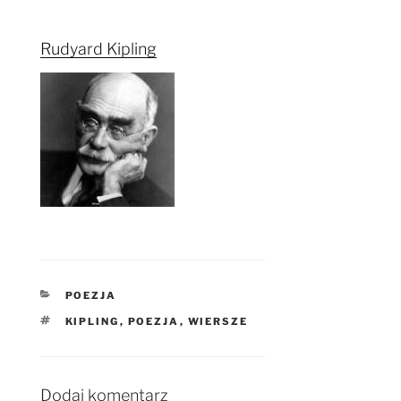
Rudyard Kipling
KATEGORIE
POEZJA
TAGI
KIPLING
,
POEZJA
,
WIERSZE
Dodaj komentarz