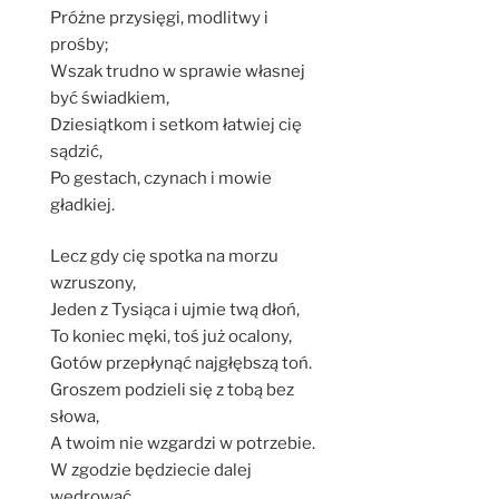
Próżne przysięgi, modlitwy i
prośby;
Wszak trudno w sprawie własnej
być świadkiem,
Dziesiątkom i setkom łatwiej cię
sądzić,
Po gestach, czynach i mowie
gładkiej.
Lecz gdy cię spotka na morzu
wzruszony,
Jeden z Tysiąca i ujmie twą dłoń,
To koniec męki, toś już ocalony,
Gotów przepłynąć najgłębszą toń.
Groszem podzieli się z tobą bez
słowa,
A twoim nie wzgardzi w potrzebie.
W zgodzie będziecie dalej
wędrować