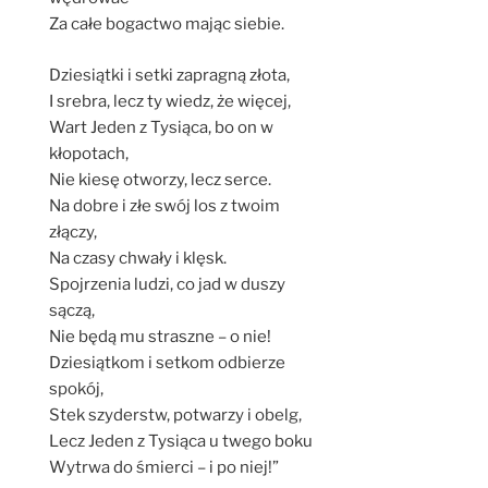
Za całe bogactwo mając siebie.
Dziesiątki i setki zapragną złota,
I srebra, lecz ty wiedz, że więcej,
Wart Jeden z Tysiąca, bo on w
kłopotach,
Nie kiesę otworzy, lecz serce.
Na dobre i złe swój los z twoim
złączy,
Na czasy chwały i klęsk.
Spojrzenia ludzi, co jad w duszy
sączą,
Nie będą mu straszne – o nie!
Dziesiątkom i setkom odbierze
spokój,
Stek szyderstw, potwarzy i obelg,
Lecz Jeden z Tysiąca u twego boku
Wytrwa do śmierci – i po niej!”