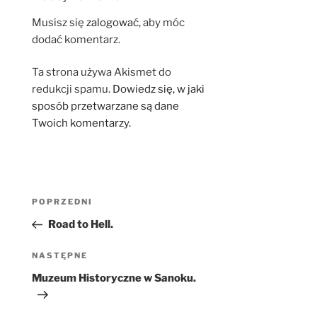
Musisz się
zalogować
, aby móc
dodać komentarz.
Ta strona używa Akismet do
redukcji spamu.
Dowiedz się, w jaki
sposób przetwarzane są dane
Twoich komentarzy.
Nawigacja
Poprzedni
POPRZEDNI
wpisu
wpis
Road to Hell.
Następny
NASTĘPNE
wpis
Muzeum Historyczne w Sanoku.