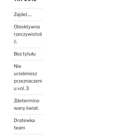
Zajdel….
Obiektywna
rzeczywistoś
ć.
Bez tytułu
Nie
uciekniesz
przeznaczeni
u vol. 3
Zdetermino
wany świat.
Dratewka
team