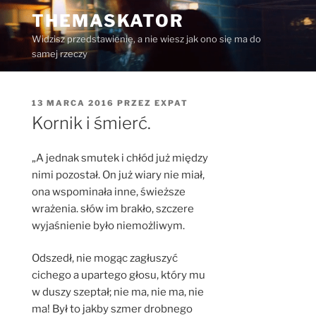
Przejdź
THEMASKATOR
do
Widzisz przedstawienie, a nie wiesz jak ono się ma do
treści
samej rzeczy
OPUBLIKOWANE
13 MARCA 2016
PRZEZ
EXPAT
W
Kornik i śmierć.
„A jednak smutek i chłód już między
nimi pozostał. On już wiary nie miał,
ona wspominała inne, świeższe
wrażenia. słów im brakło, szczere
wyjaśnienie było niemożliwym.
Odszedł, nie mogąc zagłuszyć
cichego a upartego głosu, który mu
w duszy szeptał; nie ma, nie ma, nie
ma! Był to jakby szmer drobnego