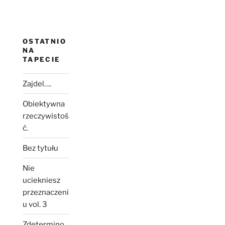
OSTATNIO
NA
TAPECIE
Zajdel….
Obiektywna
rzeczywistoś
ć.
Bez tytułu
Nie
uciekniesz
przeznaczeni
u vol. 3
Zdetermino