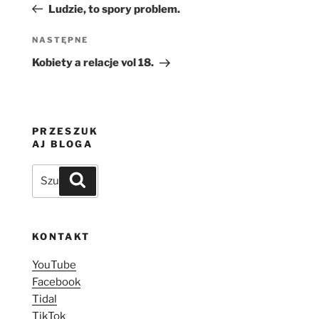
wpis
Ludzie, to spory problem.
Następny
NASTĘPNE
wpis
Kobiety a relacje vol 18.
PRZESZUK
AJ BLOGA
Szukaj:
Szukaj
KONTAKT
YouTube
Facebook
Tidal
TikTok