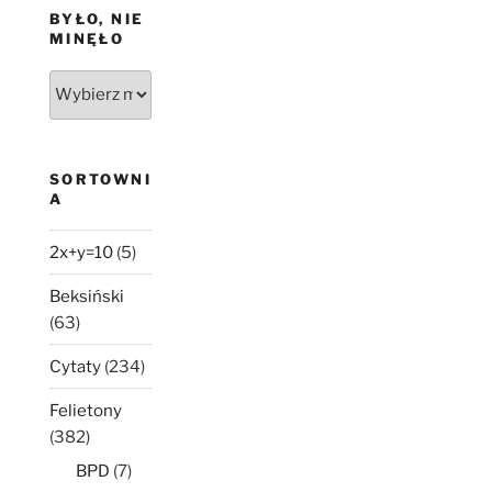
BYŁO, NIE
MINĘŁO
Było,
nie
minęło
SORTOWNI
A
2x+y=10
(5)
Beksiński
(63)
Cytaty
(234)
Felietony
(382)
BPD
(7)