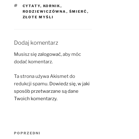
TAGI
CYTATY
,
KORNIK
,
RODZIEWICZÓWNA
,
ŚMIERĆ
,
ZŁOTE MYŚLI
Dodaj komentarz
Musisz się
zalogować
, aby móc
dodać komentarz.
Ta strona używa Akismet do
redukcji spamu.
Dowiedz się, w jaki
sposób przetwarzane są dane
Twoich komentarzy.
Nawigacja
Poprzedni
POPRZEDNI
wpisu