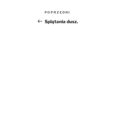
Nawigacja
Poprzedni
POPRZEDNI
wpisu
wpis
Splątania dusz.