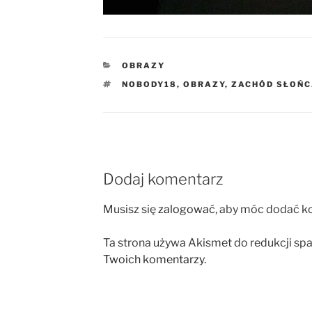
KATEGORIE
OBRAZY
TAGI
NOBODY18
,
OBRAZY
,
ZACHÓD SŁOŃ
Dodaj komentarz
Musisz się
zalogować
, aby móc dodać k
Ta strona używa Akismet do redukcji sp
Twoich komentarzy.