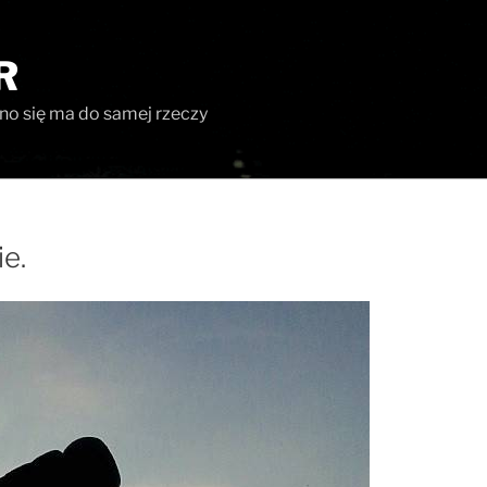
R
ono się ma do samej rzeczy
e.