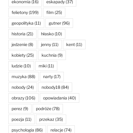
ekonomia
(16)
eskapady
(37)
felietony
(199)
film
(25)
geopolityka
(11)
gutner
(96)
historia
(21)
hłasko
(10)
jedzenie
(8)
jenny
(11)
kent
(11)
kobiety
(25)
kuchnia
(9)
ludzie
(10)
miki
(11)
muzyka
(88)
narty
(17)
nobody
(24)
nobody18
(84)
obrazy
(106)
opowiadania
(40)
perez
(9)
podróże
(78)
poezja
(11)
przekaz
(35)
psychologia
(86)
relacje
(74)