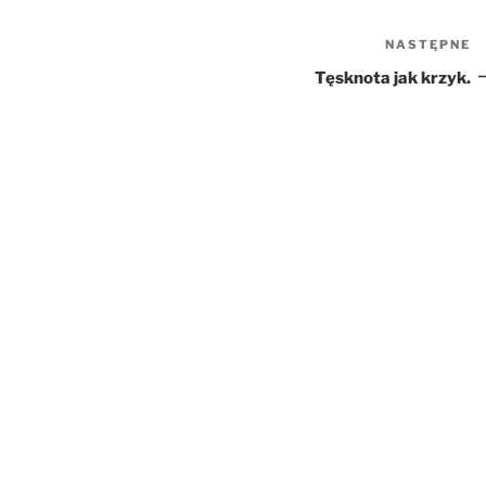
NASTĘPNE
N
w
Tęsknota jak krzyk.