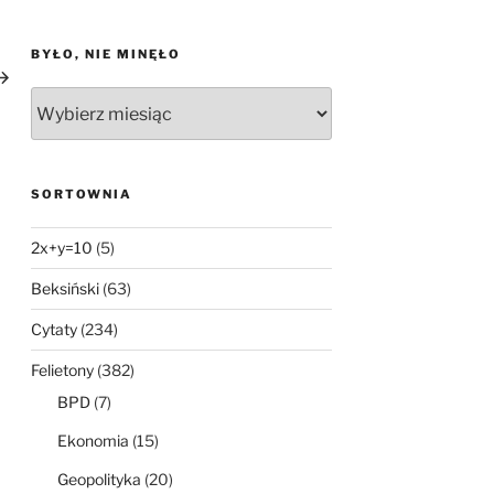
astępny
BYŁO, NIE MINĘŁO
pis
Było,
nie
minęło
SORTOWNIA
2x+y=10
(5)
Beksiński
(63)
Cytaty
(234)
Felietony
(382)
BPD
(7)
Ekonomia
(15)
Geopolityka
(20)