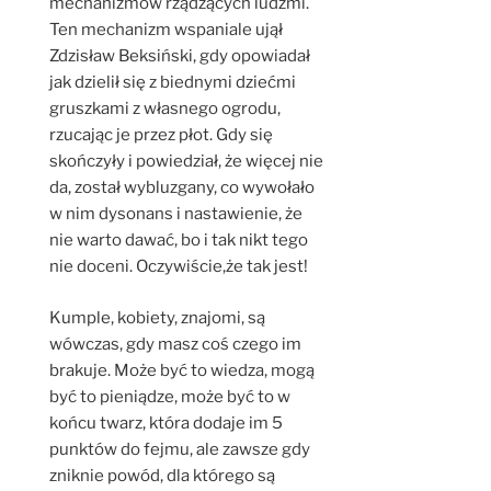
mechanizmów rządzących ludźmi.
Ten mechanizm wspaniale ujął
Zdzisław Beksiński, gdy opowiadał
jak dzielił się z biednymi dziećmi
gruszkami z własnego ogrodu,
rzucając je przez płot. Gdy się
skończyły i powiedział, że więcej nie
da, został wybluzgany, co wywołało
w nim dysonans i nastawienie, że
nie warto dawać, bo i tak nikt tego
nie doceni. Oczywiście,że tak jest!
Kumple, kobiety, znajomi, są
wówczas, gdy masz coś czego im
brakuje. Może być to wiedza, mogą
być to pieniądze, może być to w
końcu twarz, która dodaje im 5
punktów do fejmu, ale zawsze gdy
zniknie powód, dla którego są