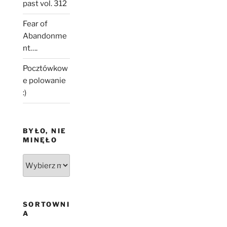
past vol. 312
Fear of
Abandonme
nt….
Pocztówkow
e polowanie
:)
BYŁO, NIE
MINĘŁO
Było,
nie
minęło
SORTOWNI
A