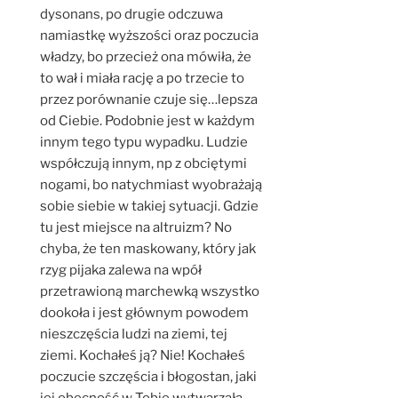
dysonans, po drugie odczuwa
namiastkę wyższości oraz poczucia
władzy, bo przecież ona mówiła, że
to wał i miała rację a po trzecie to
przez porównanie czuje się…lepsza
od Ciebie. Podobnie jest w każdym
innym tego typu wypadku. Ludzie
współczują innym, np z obciętymi
nogami, bo natychmiast wyobrażają
sobie siebie w takiej sytuacji. Gdzie
tu jest miejsce na altruizm? No
chyba, że ten maskowany, który jak
rzyg pijaka zalewa na wpół
przetrawioną marchewką wszystko
dookoła i jest głównym powodem
nieszczęścia ludzi na ziemi, tej
ziemi. Kochałeś ją? Nie! Kochałeś
poczucie szczęścia i błogostan, jaki
jej obecność w Tobie wytwarzała,