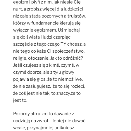
egoizm i płyń z nim, jak niesie Cię
nurt, a zrobisz więcej dla ludzkości
niż całe stada pozornych altruistów,
którzy w fundamencie kierują się
wyłącznie egoizmem. Uśmiechaj
się do świata i ludzi czerpiąc
szczęście z tego czego TY chcesz, a
nie tego co każe Ci społeczeństwo,
religie, otoczenie. Jak to odróżnić?
Jeśli czujesz się z kimś, czymś, w
czymś dobrze, ale z tyłu głowy
pojawia się głos, że to niemożliwe,
że nie zasługujesz, że to się rozleci,
że coś jest nie tak, to znaczy,że to
jest to.
Pozorny altruizm to dawanie z
nadzieją na zwrot – lepiej nie dawać
wcale, przynajmniej unikniesz