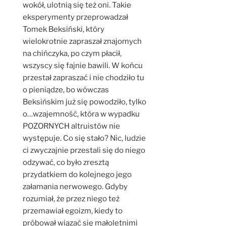
wokół, ulotnią się też oni. Takie
eksperymenty przeprowadzał
Tomek Beksiński, który
wielokrotnie zapraszał znajomych
na chińczyka, po czym płacił,
wszyscy się fajnie bawili. W końcu
przestał zapraszać i nie chodziło tu
o pieniądze, bo wówczas
Beksińskim już się powodziło, tylko
o…wzajemność, która w wypadku
POZORNYCH altruistów nie
występuje. Co się stało? Nic, ludzie
ci zwyczajnie przestali się do niego
odzywać, co było zresztą
przydatkiem do kolejnego jego
załamania nerwowego. Gdyby
rozumiał, że przez niego też
przemawiał egoizm, kiedy to
próbował wiązać się małoletnimi