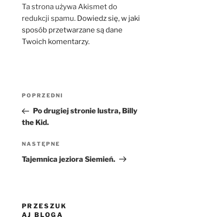
Ta strona używa Akismet do
redukcji spamu.
Dowiedz się, w jaki
sposób przetwarzane są dane
Twoich komentarzy.
Nawigacja
Poprzedni
POPRZEDNI
wpisu
wpis
Po drugiej stronie lustra, Billy
the Kid.
Następny
NASTĘPNE
wpis
Tajemnica jeziora Siemień.
PRZESZUK
AJ BLOGA