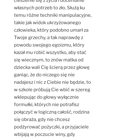
cieszenie się z życia i docenianie
własnych potrzeb to zło. Służą ku
temu różne techniki manipulacyjne,
takie jak widok ukrzyżowanego
człowieka, który podobno umarł za
Twoje grzechy, a tak naprawdę z
powodu swojego egoizmu, który
kazał mu robić wszystko, aby stać
się wiecznym, to znów matka od
dziecka wali Cię ścierą przez głowę
ganiąc, że do niczego się nie
nadajesz i nic z Ciebie nie będzie, to
w szkole próbują Cie wbić w szereg
wklepując do głowy wyłącznie
formułki, których nie potrafisz
połączyć w logiczną całość, rodzina
się obraża, gdy nie chcesz
podżyrować pożyczki, a przyjaciele
wbijają w poczucie winy, gdy