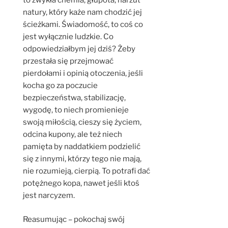
to zwykła chemia, głupota, narzut
natury, który każe nam chodzić jej
ścieżkami. Świadomość, to coś co
jest wyłącznie ludzkie. Co
odpowiedziałbym jej dziś? Żeby
przestała się przejmować
pierdołami i opinią otoczenia, jeśli
kocha go za poczucie
bezpieczeństwa, stabilizację,
wygodę, to niech promienieje
swoją miłością, cieszy się życiem,
odcina kupony, ale też niech
pamięta by naddatkiem podzielić
się z innymi, którzy tego nie mają,
nie rozumieją, cierpią. To potrafi dać
potężnego kopa, nawet jeśli ktoś
jest narcyzem.
Reasumując – pokochaj swój