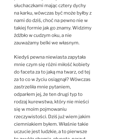
słuchaczkami mając cztery dychy
na karku, wówczas być może byłby z
nami do dziś, choć na pewno nie w
takiej formie jak go znamy. Widzimy
źdźbło w cudzym oku, a nie
zauważamy belki we własnym.
Kiedyś pewna niewiasta zapytała
mnie czym się różni miłość kobiety
do faceta za to jaką ma twarz, od tej
za to co w życiu osiągnął? Wówczas
zastrzeliła mnie pytaniem,
odparłem jej, że ten drugi typ to
rodzaj kurewstwa, który nie mieści
się w moim pojmowaniu
rzeczywistości. Dziś już wiem jakim
ciemniakiem byłem. Właśnie takie
uczucie jest ludzkie, a to pierwsze