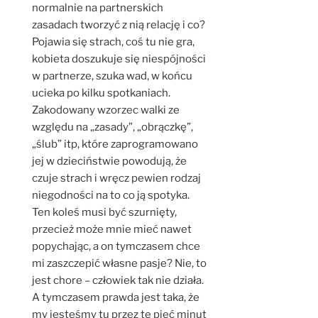
normalnie na partnerskich
zasadach tworzyć z nią relację i co?
Pojawia się strach, coś tu nie gra,
kobieta doszukuje się niespójności
w partnerze, szuka wad, w końcu
ucieka po kilku spotkaniach.
Zakodowany wzorzec walki ze
względu na „zasady”, „obrączkę”,
„ślub” itp, które zaprogramowano
jej w dzieciństwie powodują, że
czuje strach i wręcz pewien rodzaj
niegodności na to co ją spotyka.
Ten koleś musi być szurnięty,
przecież może mnie mieć nawet
popychając, a on tymczasem chce
mi zaszczepić własne pasje? Nie, to
jest chore – człowiek tak nie działa.
A tymczasem prawda jest taka, że
my jesteśmy tu przez te pięć minut