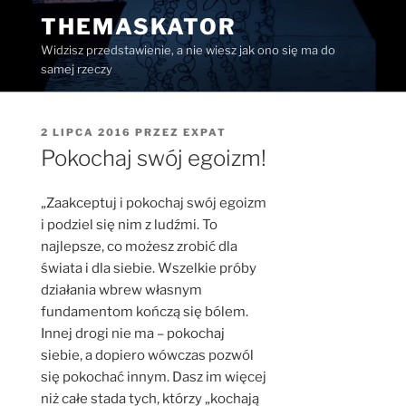
Przejdź
THEMASKATOR
do
Widzisz przedstawienie, a nie wiesz jak ono się ma do
treści
samej rzeczy
OPUBLIKOWANE
2 LIPCA 2016
PRZEZ
EXPAT
W
Pokochaj swój egoizm!
„Zaakceptuj i pokochaj swój egoizm
i podziel się nim z ludźmi. To
najlepsze, co możesz zrobić dla
świata i dla siebie. Wszelkie próby
działania wbrew własnym
fundamentom kończą się bólem.
Innej drogi nie ma – pokochaj
siebie, a dopiero wówczas pozwól
się pokochać innym. Dasz im więcej
niż całe stada tych, którzy „kochają