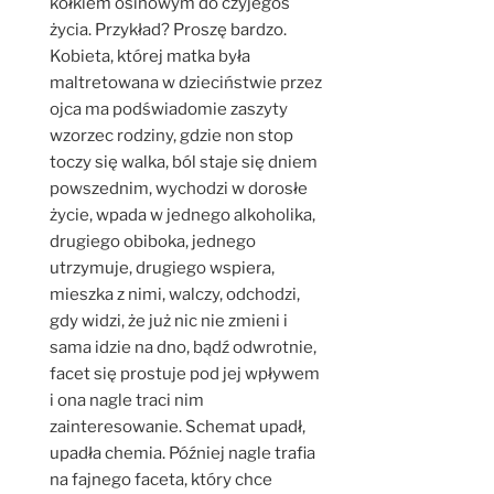
kołkiem osinowym do czyjegoś
życia. Przykład? Proszę bardzo.
Kobieta, której matka była
maltretowana w dzieciństwie przez
ojca ma podświadomie zaszyty
wzorzec rodziny, gdzie non stop
toczy się walka, ból staje się dniem
powszednim, wychodzi w dorosłe
życie, wpada w jednego alkoholika,
drugiego obiboka, jednego
utrzymuje, drugiego wspiera,
mieszka z nimi, walczy, odchodzi,
gdy widzi, że już nic nie zmieni i
sama idzie na dno, bądź odwrotnie,
facet się prostuje pod jej wpływem
i ona nagle traci nim
zainteresowanie. Schemat upadł,
upadła chemia. Później nagle trafia
na fajnego faceta, który chce