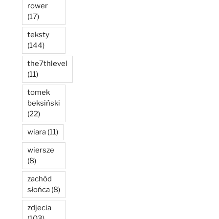
rower
(17)
teksty
(144)
the7thlevel
(11)
tomek
beksiński
(22)
wiara
(11)
wiersze
(8)
zachód
słońca
(8)
zdjecia
(103)