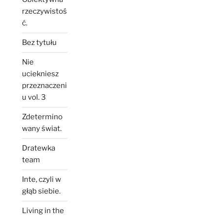
rzeczywistoś
ć.
Bez tytułu
Nie
uciekniesz
przeznaczeni
u vol. 3
Zdetermino
wany świat.
Dratewka
team
Inte, czyli w
głąb siebie.
Living in the