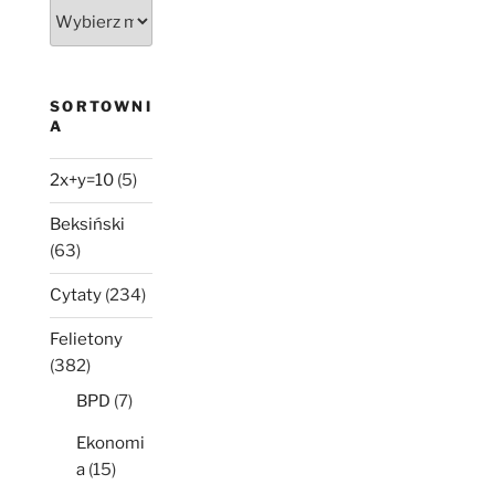
Było,
nie
minęło
SORTOWNI
A
2x+y=10
(5)
Beksiński
(63)
Cytaty
(234)
Felietony
(382)
BPD
(7)
Ekonomi
a
(15)