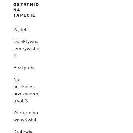
OSTATNIO
NA
TAPECIE
Zajdel….
Obiektywna
rzeczywistoś
ć.
Bez tytułu
Nie
uciekniesz
przeznaczeni
u vol. 3
Zdetermino
wany świat.
Dratewka