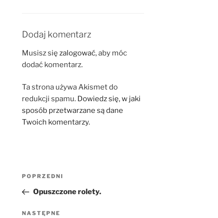
Dodaj komentarz
Musisz się
zalogować
, aby móc
dodać komentarz.
Ta strona używa Akismet do
redukcji spamu.
Dowiedz się, w jaki
sposób przetwarzane są dane
Twoich komentarzy.
Nawigacja
Poprzedni
POPRZEDNI
wpisu
wpis
Opuszczone rolety.
Następny
NASTĘPNE