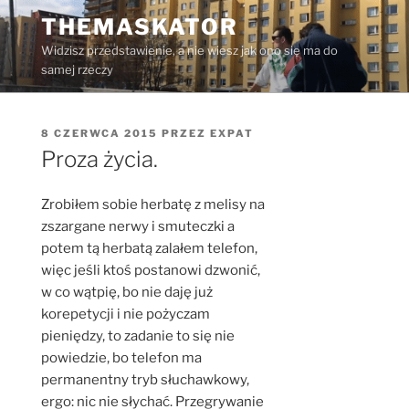
Przejdź
THEMASKATOR
do
Widzisz przedstawienie, a nie wiesz jak ono się ma do
treści
samej rzeczy
OPUBLIKOWANE
8 CZERWCA 2015
PRZEZ
EXPAT
W
Proza życia.
Zrobiłem sobie herbatę z melisy na
zszargane nerwy i smuteczki a
potem tą herbatą zalałem telefon,
więc jeśli ktoś postanowi dzwonić,
w co wątpię, bo nie daję już
korepetycji i nie pożyczam
pieniędzy, to zadanie to się nie
powiedzie, bo telefon ma
permanentny tryb słuchawkowy,
ergo: nic nie słychać. Przegrywanie