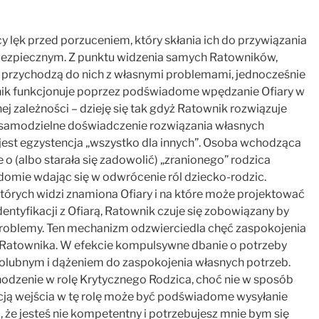
lęk przed porzuceniem, który skłania ich do przywiązania
i bezpiecznym. Z punktu widzenia samych Ratowników,
ie przychodzą do nich z własnymi problemami, jednocześnie
wnik funkcjonuje poprzez podświadome wpędzanie Ofiary w
j zależności – dzieję się tak gdyż Ratownik rozwiązuje
a samodzielne doświadczenie rozwiązania własnych
est egzystencja „wszystko dla innych”. Osoba wchodząca
e o (albo starała się zadowolić) „zranionego” rodzica
domie wdając się w odwrócenie ról dziecko-rodzic.
których widzi znamiona Ofiary i na które może projektować
ntyfikacji z Ofiarą, Ratownik czuje się zobowiązany by
problemy. Ten mechanizm odzwierciedla chęć zaspokojenia
Ratownika. W efekcie kompulsywne dbanie o potrzeby
lubnym i dążeniem do zaspokojenia własnych potrzeb.
hodzenie w rolę Krytycznego Rodzica, choć nie w sposób
cją wejścia w tę rolę może być podświadome wysyłanie
, że jesteś nie kompetentny i potrzebujesz mnie bym się