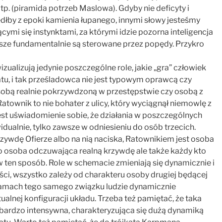
itp. (piramida potrzeb Maslowa). Gdyby nie deficyty i
edłby z epoki kamienia łupanego, innymi słowy jesteśmy
ymi się instynktami, za którymi idzie pozorna inteligencja
awsze fundamentalnie są sterowane przez popędy. Przykro
zualizują jedynie poszczególne role, jakie „gra” człowiek
, i tak prześladowca nie jest typowym oprawcą czy
 osobą realnie pokrzywdzoną w przestępstwie czy osobą z
townik to nie bohater z ulicy, który wyciągnął niemowlę z
st uświadomienie sobie, że działania w poszczególnych
dualnie, tylko zawsze w odniesieniu do osób trzecich.
rzywdę Ofierze albo na nią naciska, Ratownikiem jest osoba
 to osoba odczuwająca realną krzywdę ale także każdy kto
 w ten sposób. Role w schemacie zmieniają się dynamicznie i
ści, wszystko zależy od charakteru osoby drugiej będącej
w ramach tego samego związku ludzie dynamicznie
ualnej konfiguracji układu. Trzeba też pamiętać, że taka
o bardzo intensywna, charakteryzująca się dużą dynamiką