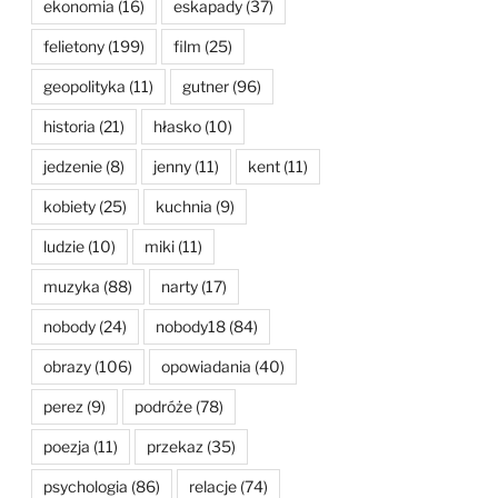
ekonomia
(16)
eskapady
(37)
felietony
(199)
film
(25)
geopolityka
(11)
gutner
(96)
historia
(21)
hłasko
(10)
jedzenie
(8)
jenny
(11)
kent
(11)
kobiety
(25)
kuchnia
(9)
ludzie
(10)
miki
(11)
muzyka
(88)
narty
(17)
nobody
(24)
nobody18
(84)
obrazy
(106)
opowiadania
(40)
perez
(9)
podróże
(78)
poezja
(11)
przekaz
(35)
psychologia
(86)
relacje
(74)