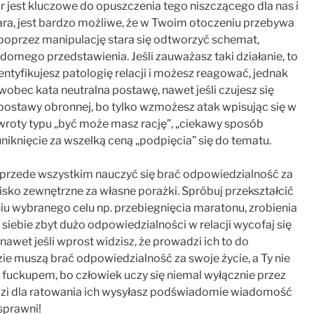
 jest kluczowe do opuszczenia tego niszczącego dla nas i
ofiara, jest bardzo możliwe, że w Twoim otoczeniu przebywa
 poprzez manipulację stara się odtworzyć schemat,
omego przedstawienia. Jeśli zauważasz taki działanie, to
dentyfikujesz patologię relacji i możesz reagować, jednak
obec kata neutralna postawę, nawet jeśli czujesz się
postawy obronnej, bo tylko wzmożesz atak wpisując się w
roty typu „być może masz rację”, „ciekawy sposób
uniknięcie za wszelką ceną „podpięcia” się do tematu.
y przede wszystkim nauczyć się brać odpowiedzialność za
isko zewnętrzne za własne porażki. Spróbuj przekształcić
u wybranego celu np. przebiegnięcia maratonu, zrobienia
na siebie zbyt dużo odpowiedzialności w relacji wycofaj się
nawet jeśli wprost widzisz, że prowadzi ich to do
zie muszą brać odpowiedzialność za swoje życie, a Ty nie
fuckupem, bo człowiek uczy się niemal wyłącznie przez
dzi dla ratowania ich wysyłasz podświadomie wiadomość
sprawni!