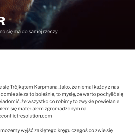
R
ono się ma do samej rzeczy
e się Trójkątem Karpmana. Jako, że niemal każdy z nas
adomie ale za to boleśnie, to myslę, że warto pochylić się
iadomić, że wszystko co robimy to zwykłe powielanie
ilałem się materiałem zgromadzonym na
conflictresolution.com
 możemy wyjść zaklętego kręgu czegoś co zwie się