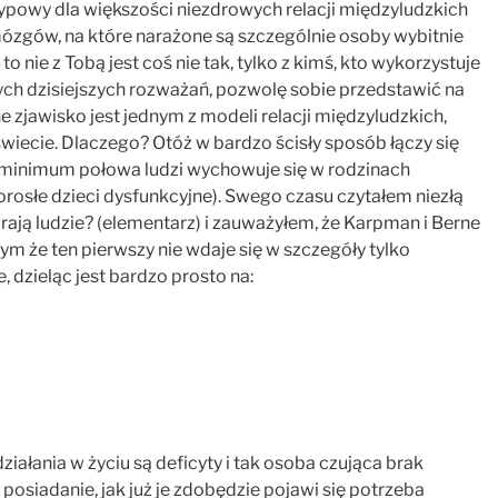
ypowy dla większości niezdrowych relacji międzyludzkich
mózgów, na które narażone są szczególnie osoby wybitnie
 nie z Tobą jest coś nie tak, tylko z kimś, kto wykorzystuje
ych dzisiejszych rozważań, pozwolę sobie przedstawić na
 zjawisko jest jednym z modeli relacji międzyludzkich,
ecie. Dlaczego? Otóż w bardzo ścisły sposób łączy się
 minimum połowa ludzi wychowuje się w rodzinach
orosłe dzieci dysfunkcyjne). Swego czasu czytałem niezłą
rają ludzie? (elementarz) i zauważyłem, że Karpman i Berne
ym że ten pierwszy nie wdaje się w szczegóły tylko
, dzieląc jest bardzo prosto na:
łania w życiu są deficyty i tak osoba czująca brak
 posiadanie, jak już je zdobędzie pojawi się potrzeba