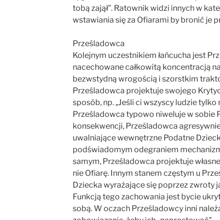
tobą zajął”. Ratownik widzi innych w k
wstawiania się za Ofiarami by bronić je
Prześladowca
Kolejnym uczestnikiem łańcucha jest Pr
nacechowane całkowitą koncentracją na 
bezwstydną wrogością i szorstkim trakt
Prześladowca projektuje swojego Kryty
sposób, np. „Jeśli ci wszyscy ludzie tylko
Prześladowca typowo niweluje w sobie 
konsekwencji, Prześladowca agresywnie
uwalniające wewnętrzne Podatne Dziecko
podświadomym odegraniem mechanizmów
samym, Prześladowca projektuje własne P
nie Ofiarę. Innym stanem częstym u Prz
Dziecka wyrażające się poprzez zwroty ja
Funkcją tego zachowania jest bycie ukrytą
sobą. W oczach Prześladowcy inni należ