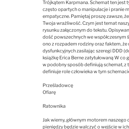
Trójkątem Karpmana. Schemat ten jest t
często opartych o manipulacje i pranie 
empatyczne. Pamiętaj proszę zawsze, że to
Twoja wrażliwość. Czym jest temat nasz
rysunku załączonym do tekstu. Opisywane
dość powszechnych we współczesnym świ
ono z rozpadem rodziny oraz faktem, że
dysfunkcyjnych zasilając szeregi DDD (d
książkę Erica Berne zatytułowaną W co g
w podobny sposób definiują schemat, z t
definiuje role człowieka w tym schemacie
Prześladowcę
Ofiarę
Ratownika
Jak wiemy, głównym motorem naszego dzia
pieniędzy będzie walczyć o wejście w ich