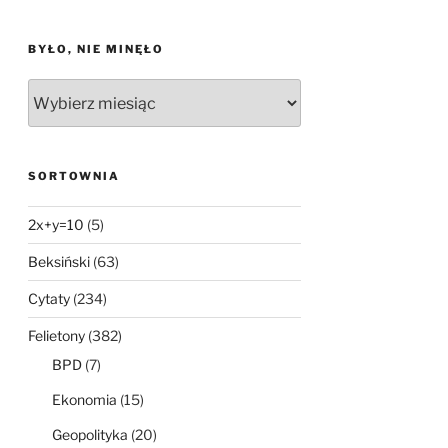
BYŁO, NIE MINĘŁO
Było,
nie
minęło
SORTOWNIA
2x+y=10
(5)
Beksiński
(63)
Cytaty
(234)
Felietony
(382)
BPD
(7)
Ekonomia
(15)
Geopolityka
(20)