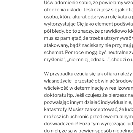
Uświadomienie sobie, że powielamy wzór
otoczenia układu. Jeśli czujesz się jak 
osoba, która akurat odgrywa rolę kata a
wykorzystując Cię jako element podświad
pół biedy, bo to znaczy, że prawidłowo i
musisz pamiętać, że trzeba utrzymywać w
atakowany, bądź naciskany nie przyjmuj 
schemat. Pomoce mogą być neutralne zw
myślenia”, „nie mniej jednak…”, chodzi o 
W przypadku czucia się jak ofiara należ
własne życie i przestać obwiniać środow
wściekłość w determinację w realizowani
doktoratu itp. Jeśli czujesz,że bierzesz 
pozwalając innym działać indywidualnie, 
katastrofy. Musisz zaakceptować, że lud
możesz ich uchronić przed ewentualnym 
doświadczenie! Poza tym wyręczając lu
do nich, że są w pewien sposób niepełno