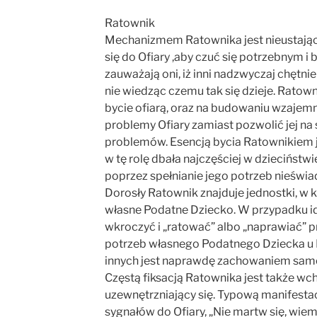
Ratownik
Mechanizmem Ratownika jest nieustający 
się do Ofiary ,aby czuć się potrzebnym 
zauważają oni, iż inni nadzwyczaj chętn
nie wiedząc czemu tak się dzieje. Rato
bycie ofiarą, oraz na budowaniu wzajemne
problemy Ofiary zamiast pozwolić jej n
problemów. Esencją bycia Ratownikiem j
w tę rolę dbała najczęściej w dzieciństwi
poprzez spełnianie jego potrzeb nieświa
Dorosły Ratownik znajduje jednostki, w 
własne Podatne Dziecko. W przypadku ide
wkroczyć i „ratować” albo „naprawiać” 
potrzeb własnego Podatnego Dziecka u 
innych jest naprawdę zachowaniem samo
Częstą fiksacją Ratownika jest także wc
uzewnętrzniający się. Typową manifesta
sygnałów do Ofiary, „Nie martw się, wiem