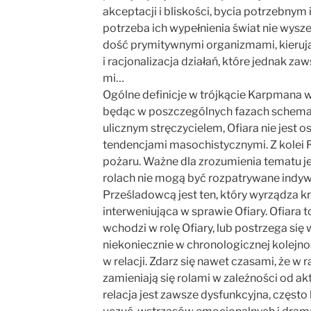
akceptacji i bliskości, bycia potrzebnym 
potrzeba ich wypełnienia świat nie wysz
dość prymitywnymi organizmami, kierując
i racjonalizacja działań, które jednak z
mi…
Ogólne definicje w trójkącie Karpmana wi
będąc w poszczególnych fazach schematu
ulicznym stręczycielem, Ofiara nie jest
tendencjami masochistycznymi. Z kolei Ra
pożaru. Ważne dla zrozumienia tematu je
rolach nie mogą być rozpatrywane indywi
Prześladowcą jest ten, który wyrządza k
interweniująca w sprawie Ofiary. Ofiara
wchodzi w rolę Ofiary, lub postrzega się
niekoniecznie w chronologicznej kolejno
w relacji. Zdarz się nawet czasami, że 
zamieniają się rolami w zależności od akt
relacja jest zawsze dysfunkcyjna, częst