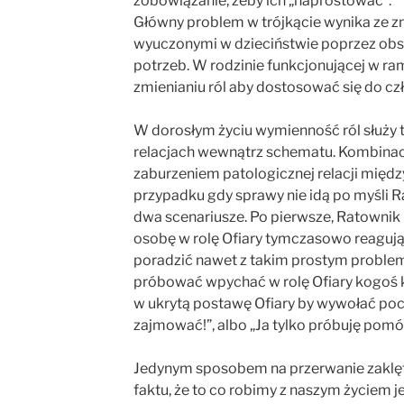
zobowiązanie, żeby ich „naprostować”.
Główny problem w trójkącie wynika ze zm
wyuczonymi w dzieciństwie poprzez obse
potrzeb. W rodzinie funkcjonującej w ra
zmienianiu ról aby dostosować się do cz
W dorosłym życiu wymienność ról służy 
relacjach wewnątrz schematu. Kombinacji 
zaburzeniem patologicznej relacji między
przypadku gdy sprawy nie idą po myśli Ra
dwa scenariusze. Po pierwsze, Ratownik
osobę w rolę Ofiary tymczasowo reagują
poradzić nawet z takim prostym problem
próbować wpychać w rolę Ofiary kogoś kt
w ukrytą postawę Ofiary by wywołać pocz
zajmować!”, albo „Ja tylko próbuję pomóc
Jedynym sposobem na przerwanie zaklęte
faktu, że to co robimy z naszym życiem j