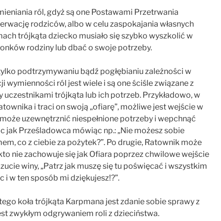
ieniania ról, gdyż są one Postawami Przetrwania
rwację rodziców, albo w celu zaspokajania własnych
mach trójkąta dziecko musiało się szybko wyszkolić w
łonków rodziny lub dbać o swoje potrzeby.
tylko podtrzymywaniu bądź pogłębianiu zależności w
wymienności ról jest wiele i są one ściśle związane z
 uczestnikami trójkąta lub ich potrzeb. Przykładowo, w
townika i traci on swoją „ofiarę”, możliwe jest wejście w
 może uzewnętrznić niespełnione potrzeby i wepchnąć
c jak Prześladowca mówiąc np.: „Nie możesz sobie
em, co z ciebie za pożytek?”. Po drugie, Ratownik może
o nie zachowuje się jak Ofiara poprzez chwilowe wejście
ucie winy, „Patrz jak muszę się tu poświęcać i wszystkim
 i w ten sposób mi dziękujesz!?”.
go koła trójkąta Karpmana jest zdanie sobie sprawy z
est zwykłym odgrywaniem roli z dzieciństwa.