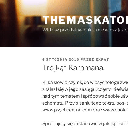
Przejdź
do
THEMASKATO
treści
Widzisz przedstawienie, a nie wiesz jak 
OPUBLIKOWANE
4 STYCZNIA 2016
PRZEZ
EXPAT
W
Trójkąt Karpmana.
Klika słów o czymś, co w psychologii zwi
znalazł się w jego zasięgu, często nieświ
nad tym tematem i spróbować sobie uśw
schematu. Przy pisaniu tego tekstu pos
www.psychcentral.com oraz www.choice
Spróbujmy się zastanowić w jaki sposób