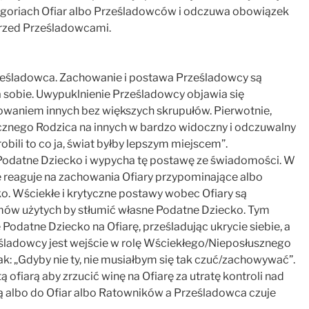
ategoriach Ofiar albo Prześladowców i odczuwa obowiązek
 przed Prześladowcami.
ześladowca. Zachowanie i postawa Prześladowcy są
sobie. Uwypuklnienie Prześladowcy objawia się
owaniem innych bez większych skrupułów. Pierwotnie,
cznego Rodzica na innych w bardzo widoczny i odczuwalny
 robili to co ja, świat byłby lepszym miejscem”.
Podatne Dziecko i wypycha tę postawę ze świadomości. W
 reaguje na zachowania Ofiary przypominające albo
. Wściekłe i krytyczne postawy wobec Ofiary są
 użytych by stłumić własne Podatne Dziecko. Tym
odatne Dziecko na Ofiarę, prześladując ukrycie siebie, a
eśladowcy jest wejście w rolę Wściekłego/Nieposłusznego
k: „Gdyby nie ty, nie musiałbym się tak czuć/zachowywać”.
 ofiarą aby zrzucić winę na Ofiarę za utratę kontroli nad
ą albo do Ofiar albo Ratowników a Prześladowca czuje