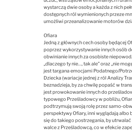
uczuć, wstrząsów emocjonalnych i drama
wystarczą dwie osoby a każda z nich peł
dostępnych ról wymienionych przeze mni
umożliwi przeanalizowanie motorów dział
Ofiara
Jedną z głównych cech osoby będącej Ofi
poprzez wykorzystywanie innych osób do i
obwinianie innych za osobiste niepowodz
„dlaczego ty nie…, tak ale” oraz „nie mog
jest targana emocjami Podatnego/Potr
Dziecka (wariacje jednej z ról Analizy T
beznadzieja, by za chwilę popaść w tran
jest prowokowanie innych do prześladowan
typowego Prześladowcy w pobliżu, Ofiar
podtrzymują swoją rolę przez samo-obwi
perspektywy Ofiary, inni wyglądają albo 
się do takiego postrzegania, by utrwala
walce z Prześladowcą, co w efekcie zap