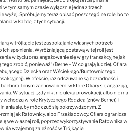
tu. Warto też pamiętać, że do trójkąta Karpmana
ni w tym samym czasie wyłącznie jedna z trzech
e wyżej. Spróbujemy teraz opisać poszczególne role, bo to
ania w każdej z tych sytuacji.
arą w trójkącie jest zaspokajanie własnych potrzeb
ch spełnienia. Wyróżniającą postawą w tej roli jest
enia w życiu oraz angażowanie się w gry transakcyjne jak
ę tego zrobić, ponieważ” (Berne – W co grają ludzie). Ofiara
zebującego Dziecka oraz Wściekłego/Buntowniczego
ransakcyjnej). W efekcie, raz odczuwane są bezradność i
s bachora. Innym zachowaniem, w które Ofiary się angażują,
ia. W sytuacji, gdy nikt nie ulega prowokacji, albo nie ma
y wchodzą w rolę Krytycznego Rodzica (znów Berne)) i
niania się, by móc czuć się pokrzywdzonym. Z
brzmią jak Ratownicy, albo Prześladowcy. Ofiara ogranicza
ć się we własnej roli, poprzez wykorzystywanie Ratownika w
ewnia wzajemną zależność w Trójkącie.