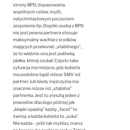
strony BPD, dopasowania,
wspólnych celów, myśli,
natychmiastowym poczuciem
zespolenia itp. Dopóki osoba z BPD
nie jest pewna partnera stosuje
maksymalny wachlarz środków
mających przekonać „stabilnego”,
że to właśnie ona jest połówką
jabłka, której szukał. Często taka
sytuacja ma miejsce, gdy kobieta
ma podobne bądź niższe SMV niż
partner, lub kiedy mężczyzna ma
znacznie niższe niż „stabilna”
partnerka. Jest to zresztą jeden z
powodów dlaczego później jak
„klapki opadną” każdy „facet” to
świnia, a każda kobieta to „suka”.
Nie każda – jeśli tak myślisz, marsz