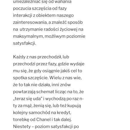
uniezależniać się od wahania
poczucia szczęścia od fazy
interakcji z obiektem naszego
zainteresowania, a znaleźć sposób
na utrzymanie radości życiowej na
maksymalnym, możliwym poziomie
satysfakcji.
Każdy z nas przechodził, lub
przechodzi przez fazy, gdzie wydaje
mu się, że gdy osiągnie jakiś cel to
spotka szczęście. Wielu z nas wie,
że to tak nie działa, inni znów
powtarzają schemat licząc na to, że
„teraz się uda” i wychodzą po raz n-
ty za mąż, żenią się, lub też kupują
kolejny samochód na kredyt,
torebkę od Chanel i tak dalej.
Niestety – poziom satysfakcji po