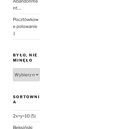
Abandonme
nt….
Pocztówkow
e polowanie
:)
BYŁO, NIE
MINĘŁO
Było,
nie
minęło
SORTOWNI
A
2x+y=10
(5)
Beksiński