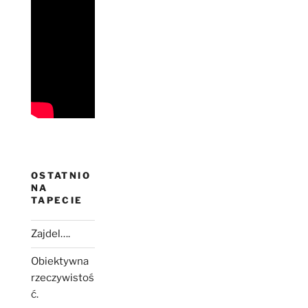
OSTATNIO
NA
TAPECIE
Zajdel….
Obiektywna
rzeczywistoś
ć.