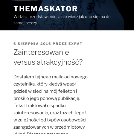
Przejdź
THEMASKATOR
do
Widzisz przedstawienie, a nie wiesz jak ono się ma do
treści
samej rzeczy
OPUBLIKOWANE
6 SIERPNIA 2016
PRZEZ
EXPAT
W
Zainteresowanie
versus atrakcyjność?
Dostałem fajnego maila od nowego
czytelnika, który kiedyś wpadł
gdzieś w sieci na mój felieton i
prosił o jego ponową publikację.
Tekst traktował o spadku
zainteresowania, oraz fazach tegoż,
w zależności od typów osobowości
zaangażowanych w przedmiotowy