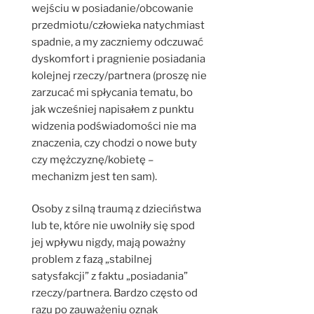
wejściu w posiadanie/obcowanie
przedmiotu/człowieka natychmiast
spadnie, a my zaczniemy odczuwać
dyskomfort i pragnienie posiadania
kolejnej rzeczy/partnera (proszę nie
zarzucać mi spłycania tematu, bo
jak wcześniej napisałem z punktu
widzenia podświadomości nie ma
znaczenia, czy chodzi o nowe buty
czy mężczyznę/kobietę –
mechanizm jest ten sam).
Osoby z silną traumą z dzieciństwa
lub te, które nie uwolniły się spod
jej wpływu nigdy, mają poważny
problem z fazą „stabilnej
satysfakcji” z faktu „posiadania”
rzeczy/partnera. Bardzo często od
razu po zauważeniu oznak