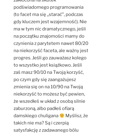
zakłócona na skutek
podświadomego programowania
(to facet ma się „starać”, podczas
gdy kluczem jest wzajemność). Nie
ma w tym nic dramatycznego, jeśli
na początku znajomości mamy do
czynienia z parytetem nawet 80/20
na niekorzyść faceta, ale ważny jest
progres. Jeśli go zauważasz kolego
to wszystko jest książkowo. Jeśli
zaś masz 90/10 na Twoją korzyść,
po czym gdy się zaangażujesz
zmienia się on na 10/90 na Twoją
niekorzyść to możesz być pewien,
że wszedłeś w układ z osobą silnie
zaburzoną, albo padłeś ofiarą
damskiego chuligana
Myślisz, że
takich nie ma? Są i czerpią
satysfakcję z zadawanego bólu