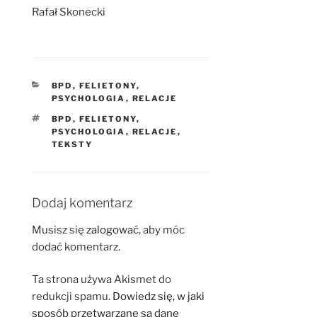
Rafał Skonecki
KATEGORIE
BPD
,
FELIETONY
,
PSYCHOLOGIA
,
RELACJE
TAGI
BPD
,
FELIETONY
,
PSYCHOLOGIA
,
RELACJE
,
TEKSTY
Dodaj komentarz
Musisz się
zalogować
, aby móc
dodać komentarz.
Ta strona używa Akismet do
redukcji spamu.
Dowiedz się, w jaki
sposób przetwarzane są dane