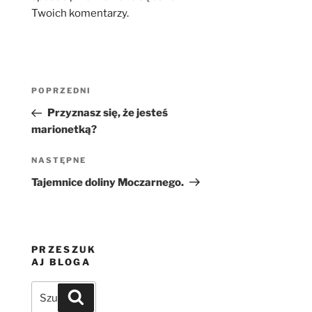
Twoich komentarzy.
Nawigacja
Poprzedni
POPRZEDNI
wpisu
wpis
Przyznasz się, że jesteś
marionetką?
Następny
NASTĘPNE
wpis
Tajemnice doliny Moczarnego.
PRZESZUK
AJ BLOGA
Szukaj:
Szukaj