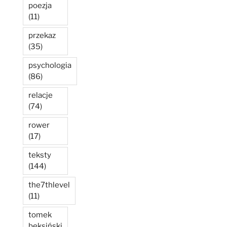
poezja
(11)
przekaz
(35)
psychologia
(86)
relacje
(74)
rower
(17)
teksty
(144)
the7thlevel
(11)
tomek
beksiński