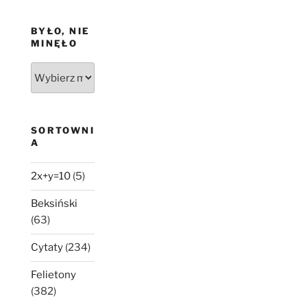
BYŁO, NIE
MINĘŁO
Było,
nie
minęło
SORTOWNI
A
2x+y=10
(5)
Beksiński
(63)
Cytaty
(234)
Felietony
(382)