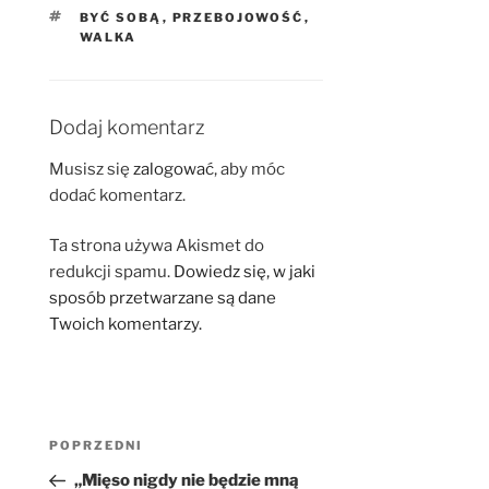
TAGI
BYĆ SOBĄ
,
PRZEBOJOWOŚĆ
,
WALKA
Dodaj komentarz
Musisz się
zalogować
, aby móc
dodać komentarz.
Ta strona używa Akismet do
redukcji spamu.
Dowiedz się, w jaki
sposób przetwarzane są dane
Twoich komentarzy.
Nawigacja
Poprzedni
POPRZEDNI
wpisu
wpis
„Mięso nigdy nie będzie mną