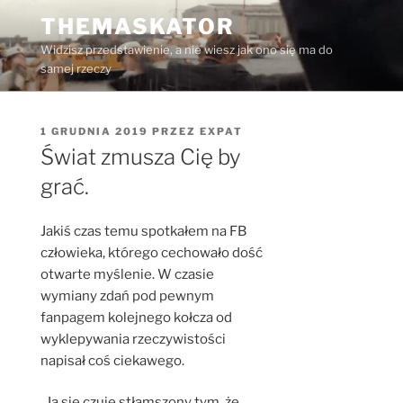
Przejdź
THEMASKATOR
do
Widzisz przedstawienie, a nie wiesz jak ono się ma do
treści
samej rzeczy
OPUBLIKOWANE
1 GRUDNIA 2019
PRZEZ
EXPAT
W
Świat zmusza Cię by
grać.
Jakiś czas temu spotkałem na FB
człowieka, którego cechowało dość
otwarte myślenie. W czasie
wymiany zdań pod pewnym
fanpagem kolejnego kołcza od
wyklepywania rzeczywistości
napisał coś ciekawego.
„Ja się czuję stłamszony tym, że