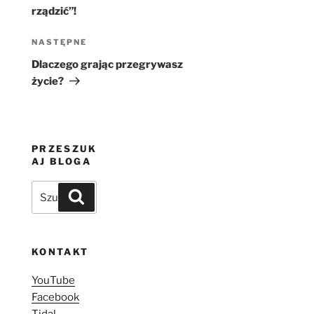
rządzić”!
Następny
NASTĘPNE
wpis
Dlaczego grając przegrywasz
życie?
PRZESZUK
AJ BLOGA
Szukaj:
Szukaj
KONTAKT
YouTube
Facebook
Tidal