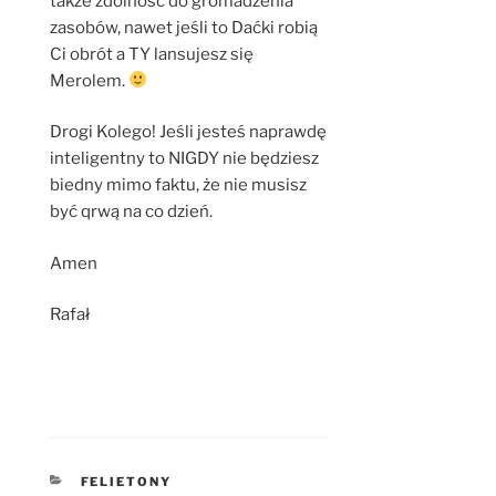
także zdolność do gromadzenia
zasobów, nawet jeśli to Daćki robią
Ci obrót a TY lansujesz się
Merolem.
Drogi Kolego! Jeśli jesteś naprawdę
inteligentny to NIGDY nie będziesz
biedny mimo faktu, że nie musisz
być qrwą na co dzień.
Amen
Rafał
KATEGORIE
FELIETONY