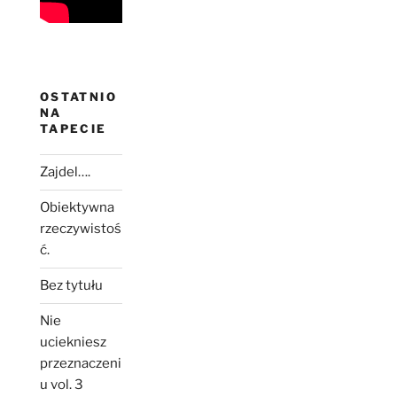
OSTATNIO
NA
TAPECIE
Zajdel….
Obiektywna
rzeczywistoś
ć.
Bez tytułu
Nie
uciekniesz
przeznaczeni
u vol. 3